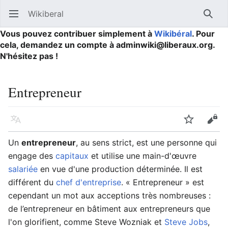
Wikiberal
Ouvrir le menu principal
Reche
Vous pouvez contribuer simplement à
Wikibéral
. Pour
cela, demandez un compte à adminwiki@liberaux.org.
N'hésitez pas !
Entrepreneur
Langue
Suivre
Modifier
Un
entrepreneur
, au sens strict, est une personne qui
engage des
capitaux
et utilise une main-d'œuvre
salariée
en vue d'une production déterminée. Il est
différent du
chef d'entreprise
. « Entrepreneur » est
cependant un mot aux acceptions très nombreuses :
de l’entrepreneur en bâtiment aux entrepreneurs que
l'on glorifient, comme Steve Wozniak et
Steve Jobs
,