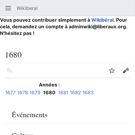
Wikiberal
Ouvrir le menu principal
Reche
Vous pouvez contribuer simplement à
Wikibéral
. Pour
cela, demandez un compte à adminwiki@liberaux.org.
N'hésitez pas !
1680
Langue
Suivre
Modifier
Années :
1677
1678
1679
1680
1681
1682
1683
Événements