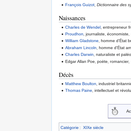
François Guizot
,
Dictionnaire des 
Naissances
Charles de Wendel
, entrepreneur f
Proudhon
, journaliste, économiste,
William Gladstone
, homme d'État b
Abraham Lincoln
, homme d'État am
Charles Darwin
, naturaliste et pal
Edgar Allan Poe, poète, romancier, n
Décès
Matthew Boulton
, industriel britann
Thomas Paine
, intellectuel et révo
Ac
Catégorie
:
XIXe siècle