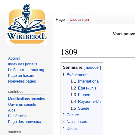
Page
Discussion
Vous pouve
1809
Accueil
Index des portails
Aller
Aller
Sommaire
Le Forum liberaux.org
à
à
1
Événements
Page au hasard
la
la
1.1
International
Nouvelles pages
navigation
recherche
1.2
États-Unis
contribuer
1.3
France
Modifications récentes
1.4
Royaume-Uni
Ouvrir un compte
1.5
Suède
Aide
2
Culture
Bac à sable
3
Naissances
Page des nouveaux
4
Décès
soutenir