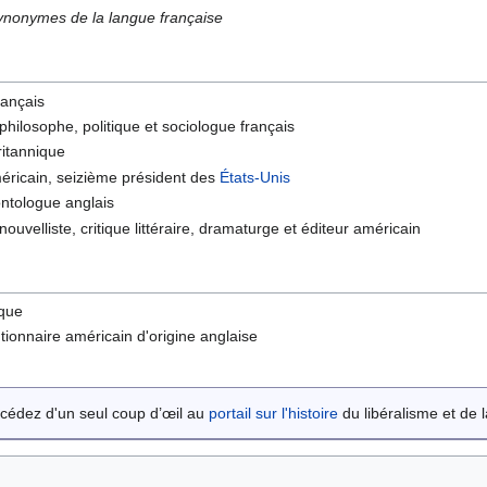
synonymes de la langue française
rançais
 philosophe, politique et sociologue français
ritannique
éricain, seizième président des
États-Unis
éontologue anglais
ouvelliste, critique littéraire, dramaturge et éditeur américain
ique
lutionnaire américain d'origine anglaise
cédez d'un seul coup d’œil au
portail sur l'histoire
du libéralisme et de la