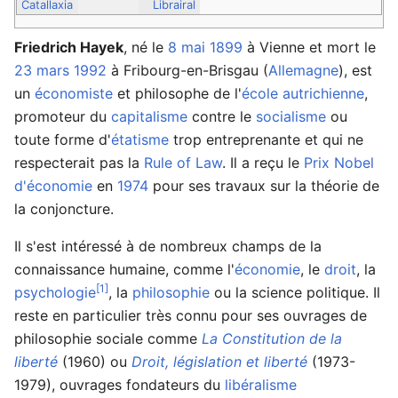
Catallaxia
Librairal
Friedrich Hayek
, né le
8 mai
1899
à Vienne et mort le
23 mars
1992
à Fribourg-en-Brisgau (
Allemagne
), est
un
économiste
et philosophe de l'
école autrichienne
,
promoteur du
capitalisme
contre le
socialisme
ou
toute forme d'
étatisme
trop entreprenante et qui ne
respecterait pas la
Rule of Law
. Il a reçu le
Prix Nobel
d'économie
en
1974
pour ses travaux sur la théorie de
la conjoncture.
Il s'est intéressé à de nombreux champs de la
connaissance humaine, comme l'
économie
, le
droit
, la
[1]
psychologie
, la
philosophie
ou la science politique. Il
reste en particulier très connu pour ses ouvrages de
philosophie sociale comme
La Constitution de la
liberté
(1960) ou
Droit, législation et liberté
(1973-
1979), ouvrages fondateurs du
libéralisme