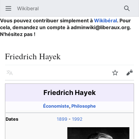
Wikiberal
Ouvrir le menu principal
Reche
Vous pouvez contribuer simplement à
Wikibéral
. Pour
cela, demandez un compte à adminwiki@liberaux.org.
N'hésitez pas !
Friedrich Hayek
Langue
Suivre
Modifier
Friedrich Hayek
Économiste
,
Philosophe
Dates
1899
-
1992