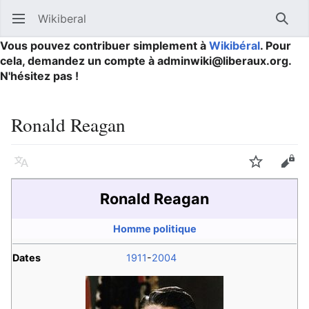
Wikiberal
Ouvrir le menu principal
Reche
Vous pouvez contribuer simplement à
Wikibéral
. Pour
cela, demandez un compte à adminwiki@liberaux.org.
N'hésitez pas !
Ronald Reagan
Langue
Suivre
Modifier
Ronald Reagan
Homme politique
Dates
1911
-
2004