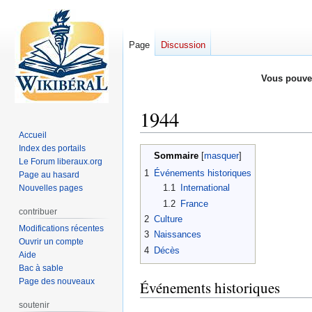
Page
Discussion
Vous pouve
1944
Accueil
Index des portails
Aller
Aller
Sommaire
Le Forum liberaux.org
à
à
1
Événements historiques
Page au hasard
la
la
1.1
International
Nouvelles pages
navigation
recherche
1.2
France
contribuer
2
Culture
Modifications récentes
3
Naissances
Ouvrir un compte
4
Décès
Aide
Bac à sable
Page des nouveaux
Événements historiques
soutenir