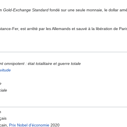
un
Gold-Exchange Standard
fondé sur une seule monnaie, le dollar amé
tance-Fer, est arrêté par les Allemands et sauvé à la libération de Pari
omnipotent : état totalitaire et guerre totale
vitude
e
ciale
n
çais
cain,
Prix Nobel d'économie
2020