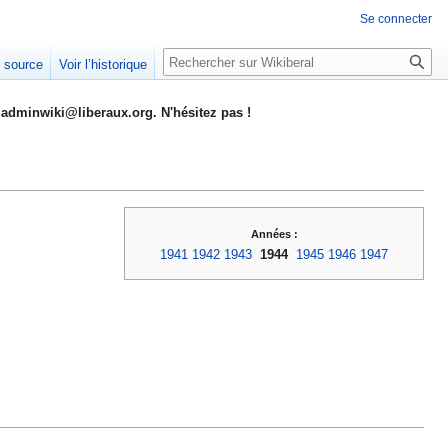
Se connecter
Rechercher
e source
Voir l’historique
adminwiki@liberaux.org. N'hésitez pas !
Années :
1941
1942
1943
1944
1945
1946
1947