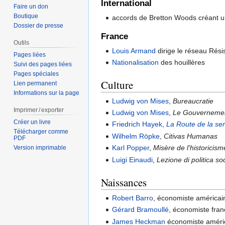
International
Faire un don
Boutique
accords de Bretton Woods créant 
Dossier de presse
France
Outils
Louis Armand
dirige le réseau Résis
Pages liées
Nationalisation
des houillères
Suivi des pages liées
Pages spéciales
Culture
Lien permanent
Informations sur la page
Ludwig von Mises
,
Bureaucratie
Imprimer / exporter
Ludwig von Mises
,
Le Gouvernement 
Créer un livre
Friedrich Hayek
,
La Route de la ser
Télécharger comme
Wilhelm Röpke
,
Citivas Humanas
PDF
Karl Popper
,
Misère de l'historicism
Version imprimable
Luigi Einaudi
,
Lezione di politica so
Naissances
Robert Barro
, économiste américai
Gérard Bramoullé
, économiste fran
James Heckman
économiste améri