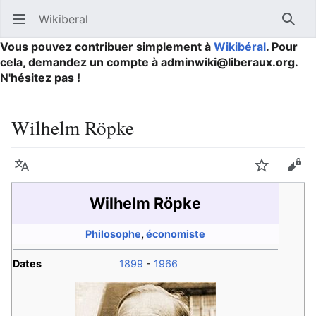
Wikiberal
Ouvrir le menu principal
Reche
Vous pouvez contribuer simplement à
Wikibéral
. Pour
cela, demandez un compte à adminwiki@liberaux.org.
N'hésitez pas !
Wilhelm Röpke
Langue
Suivre
Modifier
Wilhelm Röpke
Philosophe
,
économiste
Dates
1899
-
1966