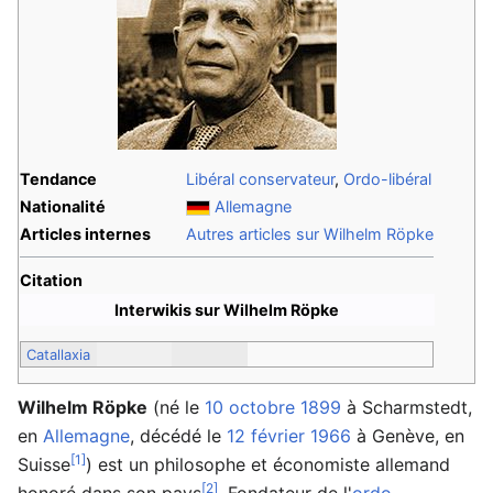
Tendance
Libéral conservateur
,
Ordo-libéral
Nationalité
Allemagne
Articles internes
Autres articles sur Wilhelm Röpke
Citation
Interwikis sur Wilhelm Röpke
Catallaxia
Wilhelm Röpke
(né le
10 octobre
1899
à Scharmstedt,
en
Allemagne
, décédé le
12 février
1966
à Genève, en
[1]
Suisse
) est un philosophe et économiste allemand
[2]