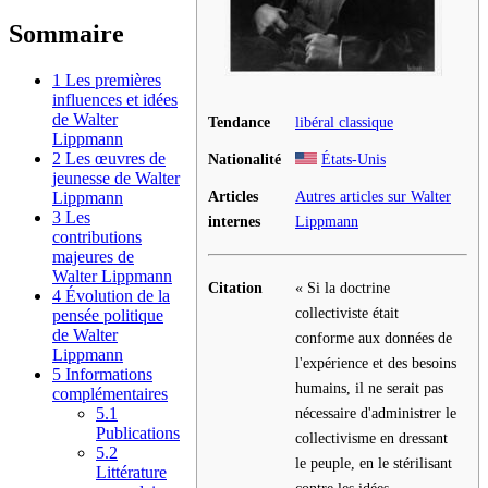
Sommaire
1
Les premières
influences et idées
de Walter
Tendance
libéral classique
Lippmann
2
Les œuvres de
Nationalité
États-Unis
jeunesse de Walter
Articles
Autres articles sur Walter
Lippmann
3
Les
internes
Lippmann
contributions
majeures de
Walter Lippmann
Citation
« Si la doctrine
4
Évolution de la
collectiviste était
pensée politique
de Walter
conforme aux données de
Lippmann
l'expérience et des besoins
5
Informations
humains, il ne serait pas
complémentaires
nécessaire d'administrer le
5.1
Publications
collectivisme en dressant
5.2
le peuple, en le stérilisant
Littérature
contre les idées