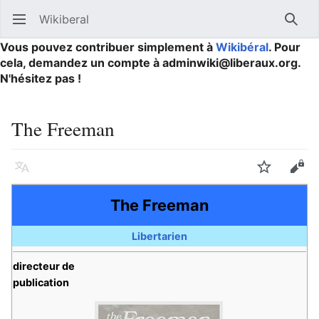
Wikiberal
Ouvrir le menu principal
Reche
Vous pouvez contribuer simplement à
Wikibéral
. Pour
cela, demandez un compte à adminwiki@liberaux.org.
N'hésitez pas !
The Freeman
Langue
Suivre
Modifier
The Freeman
Libertarien
directeur de
publication