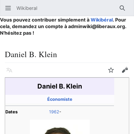
Wikiberal
Ouvrir le menu principal
Reche
Vous pouvez contribuer simplement à
Wikibéral
. Pour
cela, demandez un compte à adminwiki@liberaux.org.
N'hésitez pas !
Daniel B. Klein
Langue
Suivre
Modifier
Daniel B. Klein
Économiste
Dates
1962
-