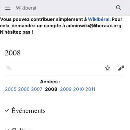
Wikiberal
Ouvrir le menu principal
Reche
Vous pouvez contribuer simplement à
Wikibéral
. Pour
cela, demandez un compte à adminwiki@liberaux.org.
N'hésitez pas !
2008
Langue
Suivre
Modifier
Années :
2005
2006
2007
2008
2009
2010
2011
Événements