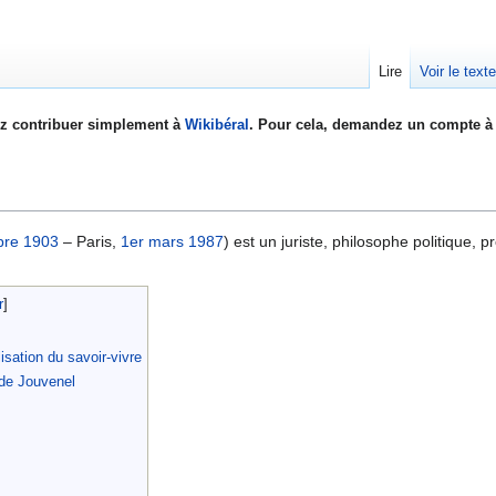
Lire
Voir le text
z contribuer simplement à
Wikibéral
. Pour cela, demandez un compte à 
bre
1903
– Paris,
1er mars
1987
) est un juriste, philosophe politique, p
lisation du savoir-vivre
 de Jouvenel