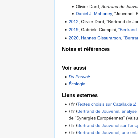
Olivier Dard,
Bertrand de Jouve
Daniel J. Mahoney
, "Jouvenel, 
2012
, Olivier Dard, "Bertrand de Jo
2019
, Gabriele Ciampini,
"Bertrand
2020
,
Hannes Gissurarson
,
"Bertr
Notes et références
Voir aussi
Du Pouvoir
Écologie
Liens externes
Textes choisis sur Catallaxia
(fr)
Bertrand de Jouvenel, analyse 
(fr)
de "Synergies Européennes" (Vals
Bertrand de Jouvenel sur l'enc
(fr)
Bertrand de Jouvenel, une en
(fr)