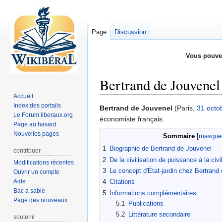
Page
Discussion
Vous pouve
Bertrand de Jouvenel
Accueil
Index des portails
Aller
Aller
Bertrand de Jouvenel
(Paris,
31 octo
Le Forum liberaux.org
à
à
économiste français.
Page au hasard
la
la
Nouvelles pages
Sommaire
navigation
recherche
1
Biographie de Bertrand de Jouvenel
contribuer
2
De la civilisation de puissance à la civi
Modifications récentes
3
Le concept d'État-jardin chez Bertrand
Ouvrir un compte
Aide
4
Citations
Bac à sable
5
Informations complémentaires
Page des nouveaux
5.1
Publications
5.2
Littérature secondaire
soutenir