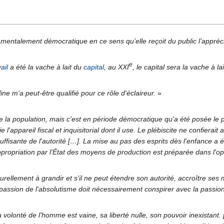
entalement démocratique en ce sens qu’elle reçoit du public l’appréc
e
vail
a été la vache à lait du
capital
, au XXI
, le capital sera la vache à lai
ine m'a peut-être qualifié pour ce rôle d'éclaireur.
»
la population, mais c'est en période démocratique qu'a été posée le prin
 l'appareil fiscal et inquisitorial dont il use. Le plébiscite ne confierait
ffisante de l'autorité […]. La mise au pas des esprits dès l'enfance a
propriation par l'État des moyens de production est préparée dans l'op
turellement à grandir et s'il ne peut étendre son autorité, accroître se
 passion de l'absolutisme doit nécessairement conspirer avec la passion 
 volonté de l'homme est vaine, sa liberté nulle, son pouvoir inexistant. 