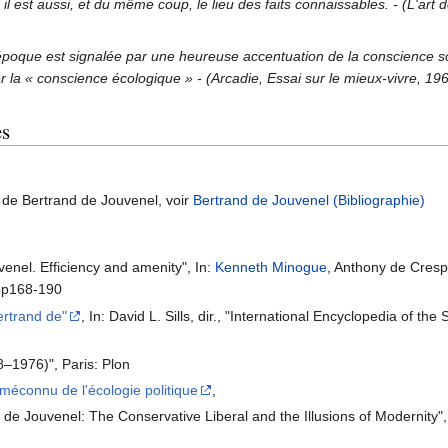
, il est aussi, et du même coup, le lieu des faits connaissables. - (L'art 
poque est signalée par une heureuse accentuation de la conscience so
er la « conscience écologique » - (Arcadie, Essai sur le mieux-vivre, 19
es
s de Bertrand de Jouvenel, voir
Bertrand de Jouvenel (Bibliographie)
venel. Efficiency and amenity", In:
Kenneth Minogue
, Anthony de Crespi
pp168-190
ertrand de"
, In: David L. Sills, dir., "International Encyclopedia of t
28–1976)", Paris: Plon
 méconnu de l'écologie politique
,
d de Jouvenel: The Conservative Liberal and the Illusions of Modernity"