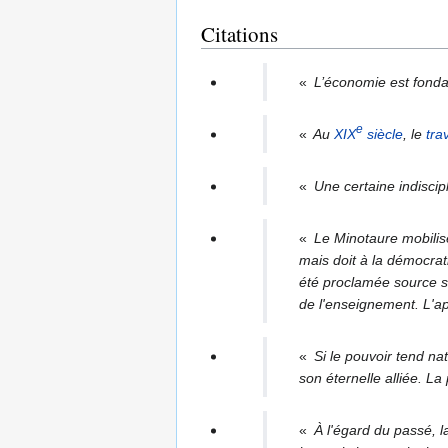
Citations
«
L’économie est fondam
e
«
Au
XIX
siècle
, le
tra
«
Une certaine indiscipl
«
Le Minotaure mobilise 
mais doit à la démocratie
été proclamée source su
de l'enseignement. L'ap
«
Si le pouvoir tend na
son éternelle alliée. La
«
À l'égard du passé, la