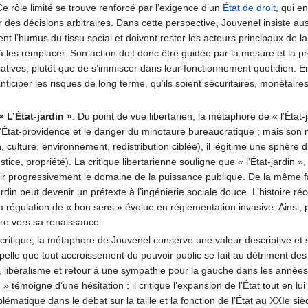
 rôle limité se trouve renforcé par l’exigence d’un
État de droit
, qui e
ar des décisions arbitraires. Dans cette perspective, Jouvenel insiste a
nt l’humus du tissu social et doivent rester les acteurs principaux de la vi
 les remplacer. Son action doit donc être guidée par la mesure et la pro
iatives, plutôt que de s’immiscer dans leur fonctionnement quotidien. En
d’anticiper les risques de long terme, qu’ils soient sécuritaires, monéta
 L’État-jardin »
. Du point de vue libertarien, la métaphore de « l’Ét
’État-providence et le danger du minotaure bureaucratique ; mais son m
on, culture, environnement, redistribution ciblée), il légitime une sphère
justice, propriété). La critique libertarienne souligne que « l’État-jardin
gir progressivement le domaine de la puissance publique. De la même façon
rdin peut devenir un prétexte à l’ingénierie sociale douce. L’histoire ré
la régulation de « bon sens » évolue en réglementation invasive. Ainsi, p
re vers sa renaissance.
 critique, la métaphore de Jouvenel conserve une valeur descriptive et s
appelle que tout accroissement du pouvoir public se fait au détriment des in
e, libéralisme et retour à une sympathie pour la gauche dans les année
din » témoigne d’une hésitation : il critique l’expansion de l’État tout en l
lématique dans le débat sur la taille et la fonction de l’État au XXIe siè