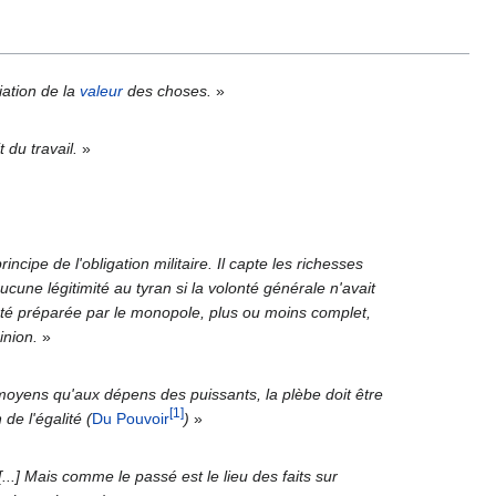
iation de la
valeur
des choses.
»
t du travail.
»
cipe de l'obligation militaire. Il capte les richesses
 aucune légitimité au tyran si la volonté générale n'avait
 été préparée par le monopole, plus ou moins complet,
inion.
»
s moyens qu'aux dépens des puissants, la plèbe doit être
[1]
de l'égalité (
Du Pouvoir
)
»
[...] Mais comme le passé est le lieu des faits sur