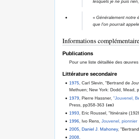
lesquels je ne puis rien
«
Généralement notre é
que l'on pourrait appel
Informations complémentair
Publications
Pour une liste détaillée des œuvre
Littérature secondaire
1975
, Carl Slevin, "Bertrand de Jou
Methuen; New York: Dodd, Mead, 
1979
, Pierre Hassner,
"Jouvenel, B
Press, pp358-363
(en)
1993
, Eric Roussel, "Itinéraire (19
1996
, Ivo Rens,
Jouvenel, pionnier
2005
,
Daniel J. Mahoney
, "Bertran
2008
,