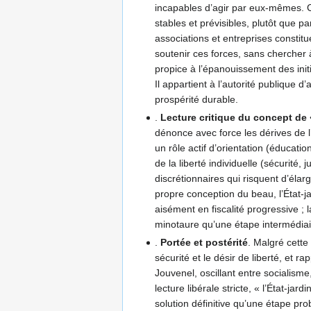
incapables d’agir par eux-mêmes. Ce
stables et prévisibles, plutôt que p
associations et entreprises constitue
soutenir ces forces, sans chercher à
propice à l’épanouissement des init
Il appartient à l’autorité publique 
prospérité durable.
.
Lecture critique du concept de «
dénonce avec force les dérives de l
un rôle actif d’orientation (éducati
de la liberté individuelle (sécurité, 
discrétionnaires qui risquent d’élar
propre conception du beau, l’État-ja
aisément en fiscalité progressive ; 
minotaure qu’une étape intermédiai
.
Portée et postérité
. Malgré cette
sécurité et le désir de liberté, et r
Jouvenel, oscillant entre socialism
lecture libérale stricte, « l’État-jar
solution définitive qu’une étape prob