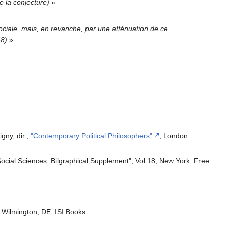
de la conjecture)
»
ciale, mais, en revanche, par une atténuation de ce
68)
»
gny, dir.,
"Contemporary Political Philosophers"
, London:
he Social Sciences: Bilgraphical Supplement", Vol 18, New York: Free
, Wilmington, DE: ISI Books