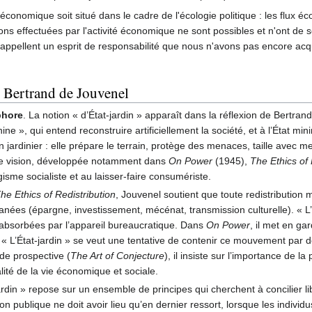
économique soit situé dans le cadre de l'écologie politique : les flu
ions effectuées par l'activité économique ne sont possibles et n'ont de
« appellent un esprit de responsabilité que nous n'avons pas encore a
z Bertrand de Jouvenel
phore
. La notion « d’État-jardin » apparaît dans la réflexion de Bert
ine », qui entend reconstruire artificiellement la société, et à l’État mi
jardinier : elle prépare le terrain, protège des menaces, taille avec 
ette vision, développée notamment dans
On Power
(1945),
The Ethics of 
igisme socialiste et au laisser-faire consumériste.
he Ethics of Redistribution
, Jouvenel soutient que toute redistribution
ntanées (épargne, investissement, mécénat, transmission culturelle). « L
 absorbées par l’appareil bureaucratique. Dans
On Power
, il met en ga
L’État-jardin » se veut une tentative de contenir ce mouvement par de
 de prospective (
The Art of Conjecture
), il insiste sur l’importance de l
alité de la vie économique et sociale.
jardin » repose sur un ensemble de principes qui cherchent à concilier lib
tion publique ne doit avoir lieu qu’en dernier ressort, lorsque les individus