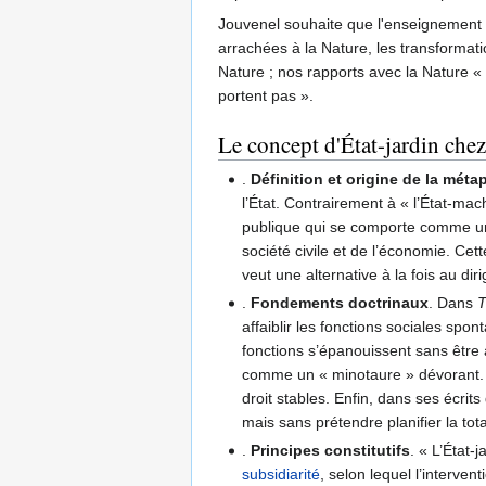
Jouvenel souhaite que l'enseignement 
arrachées à la Nature, les transformat
Nature ; nos rapports avec la Nature 
portent pas ».
Le concept d'État-jardin che
.
Définition et origine de la méta
l’État. Contrairement à « l’État-mach
publique qui se comporte comme un 
société civile et de l’économie. C
veut une alternative à la fois au dir
.
Fondements doctrinaux
. Dans
T
affaiblir les fonctions sociales spo
fonctions s’épanouissent sans être
comme un « minotaure » dévorant. « 
droit stables. Enfin, dans ses écrits
mais sans prétendre planifier la tot
.
Principes constitutifs
. « L’État-
subsidiarité
, selon lequel l’interven