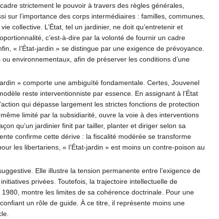
ncadre strictement le pouvoir à travers des règles générales,
ussi sur l’importance des corps intermédiaires : familles, communes,
e collective. L’État, tel un jardinier, ne doit qu’entretenir et
portionnalité, c’est-à-dire par la volonté de fournir un cadre
fin, « l’État-jardin » se distingue par une exigence de prévoyance.
ires ou environnementaux, afin de préserver les conditions d’une
at-jardin » comporte une ambiguïté fondamentale. Certes, Jouvenel
odèle reste interventionniste par essence. En assignant à l’État
 d’action qui dépasse largement les strictes fonctions de protection
 », même limité par la subsidiarité, ouvre la voie à des interventions
 qu’un jardinier finit par tailler, planter et diriger selon sa
cente confirme cette dérive : la fiscalité modérée se transforme
our les libertariens, « l’État-jardin » est moins un contre-poison au
uggestive. Elle illustre la tension permanente entre l’exigence de
itiatives privées. Toutefois, la trajectoire intellectuelle de
s 1980, montre les limites de sa cohérence doctrinale. Pour une
ui confiant un rôle de guide. À ce titre, il représente moins une
cle.