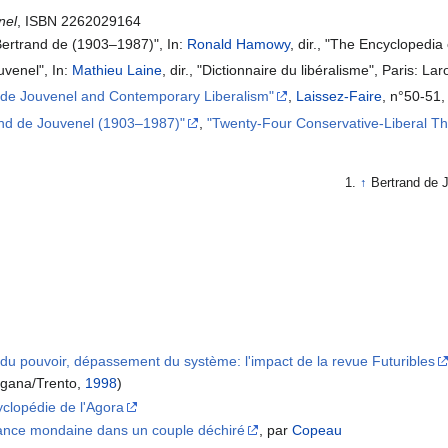
nel
, ISBN 2262029164
Bertrand de (1903–1987)", In:
Ronald Hamowy
, dir., "The Encyclopedia
uvenel", In:
Mathieu Laine
, dir., "Dictionnaire du libéralisme", Paris: 
 de Jouvenel and Contemporary Liberalism"
,
Laissez-Faire
, n°50-51
and de Jouvenel (1903–1987)"
,
"Twenty-Four Conservative-Liberal Th
↑
Bertrand de 
du pouvoir, dépassement du système: l'impact de la revue Futuribles
ugana/Trento,
1998
)
yclopédie de l'Agora
fance mondaine dans un couple déchiré
, par
Copeau