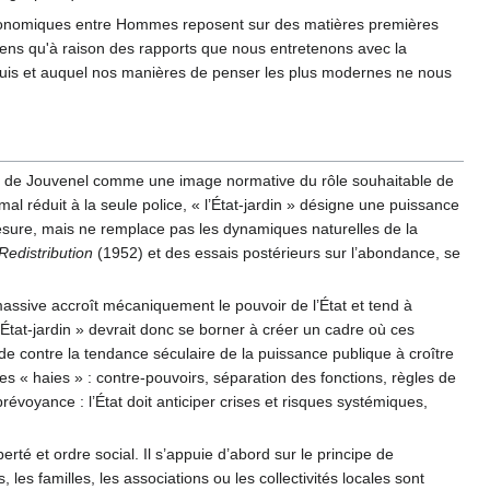
x économiques entre Hommes reposent sur des matières premières
 sens qu'à raison des rapports que nous entretenons avec la
cquis et auquel nos manières de penser les plus modernes ne nous
rand de Jouvenel comme une image normative du rôle souhaitable de
nimal réduit à la seule police, « l’État-jardin » désigne une puissance
mesure, mais ne remplace pas les dynamiques naturelles de la
Redistribution
(1952) et des essais postérieurs sur l’abondance, se
 massive accroît mécaniquement le pouvoir de l’État et tend à
’État-jardin » devrait donc se borner à créer un cadre où ces
rde contre la tendance séculaire de la puissance publique à croître
s « haies » : contre-pouvoirs, séparation des fonctions, règles de
a prévoyance : l’État doit anticiper crises et risques systémiques,
erté et ordre social. Il s’appuie d’abord sur le principe de
, les familles, les associations ou les collectivités locales sont