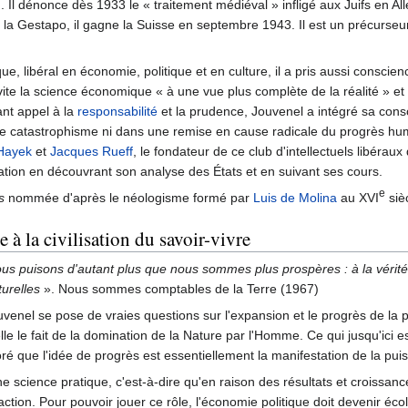
Il dénonce dès 1933 le « traitement médiéval » infligé aux Juifs en Al
 la Gestapo, il gagne la Suisse en septembre 1943. Il est un précurseur
, libéral en économie, politique et en culture, il a pris aussi conscien
nvite la science économique « à une vue plus complète de la réalité » et
ant appel à la
responsabilité
et la prudence, Jouvenel a intégré sa consc
e catastrophisme ni dans une remise en cause radicale du progrès hum
 Hayek
et
Jacques Rueff
, le fondateur de ce club d'intellectuels libéraux
ation en découvrant son analyse des États et en suivant ses cours.
e
s
nommée d'après le néologisme formé par
Luis de Molina
au XVI
sièc
e à la civilisation du savoir-vivre
s puisons d'autant plus que nous sommes plus prospères : à la vérité l
urelles
»
. Nous sommes comptables de la Terre (1967)
nel se pose de vraies questions sur l'expansion et le progrès de la puiss
rielle le fait de la domination de la Nature par l'Homme. Ce qui jusqu'ici
oré que l'idée de progrès est essentiellement la manifestation de la pu
 science pratique, c'est-à-dire qu'en raison des résultats et croissance
tion. Pour pouvoir jouer ce rôle, l'économie politique doit devenir écol