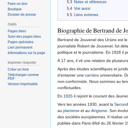
5.3
Notes et références
Faire un don
5.4
Voir aussi
Boutique
5.5
Liens externes
Dossier de presse
Outils
Biographie de Bertrand de J
Pages liées
Suivi des pages liées
Bertrand de Jouvenel des Ursins est le
Pages spéciales
journaliste Robert de Jouvenel, fut déte
Lien permanent
politique et le journalisme. En 1928 il 
Informations sur la page
À 17 ans, il vit une relation de plusieu
Imprimer / exporter
Après des études scientifiques et jurid
Créer un livre
Télécharger comme
d’entamer une
carrière
universitaire. D
PDF
non-conformiste. Nous sommes au lende
Version imprimable
conflictuelles.
En
1925
il rejoint le courant des Jeune
Vers les années 1930, avant la
Second
au
planisme
et au
dirigisme
. Son évolu
des sociétés européennes. Il réalise un
publiée dans
Paris-Midi
du 26 février 1