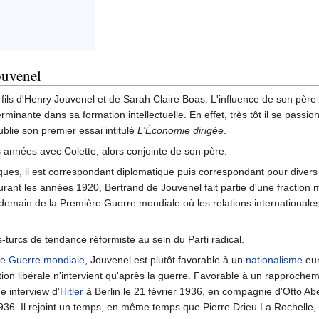
ouvenel
 fils d'Henry Jouvenel et de Sarah Claire Boas. L'influence de son père
rminante dans sa formation intellectuelle. En effet, très tôt il se passio
publie son premier essai intitulé
L'Économie dirigée
.
rs années avec Colette, alors conjointe de son père.
iques, il est correspondant diplomatique puis correspondant pour divers
urant les années 1920, Bertrand de Jouvenel fait partie d'une fraction m
main de la Première Guerre mondiale où les relations internationales
s-turcs de tendance réformiste au sein du Parti radical.
e Guerre mondiale
, Jouvenel est plutôt favorable à un
nationalisme
eur
tion libérale n'intervient qu'après la guerre. Favorable à un rapproche
e interview d'
Hitler
à Berlin le 21 février 1936, en compagnie d'Otto Abet
936. Il rejoint un temps, en même temps que Pierre Drieu La Rochelle, le