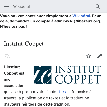
Wikiberal
Ouvrir le menu principal
Reche
Vous pouvez contribuer simplement à
Wikibéral
. Pour
cela, demandez un compte à adminwiki@liberaux.org.
N'hésitez pas !
Institut Coppet
Langue
Suivre
Modifier
L'
Institut
Coppet
est
une
association
qui vise à promouvoir l'école
libérale
française à
travers la publication de textes et la traduction
d'auteurs héritiers de cette tradition.