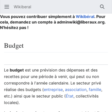
Wikiberal
Ouvrir le menu principal
Reche
Vous pouvez contribuer simplement à
Wikibéral
. Pour
cela, demandez un compte à adminwiki@liberaux.org.
N'hésitez pas !
Budget
Langue
Suivre
Modifier
Le
budget
est une prévision des dépenses et des
recettes pour une période à venir, qui peut ou non
correspondre à l'année calendaire. Le secteur privé
réalise des budgets (
entreprise
,
association
,
famille
,
etc.) ainsi que le secteur public (
État
, collectivités
locales).