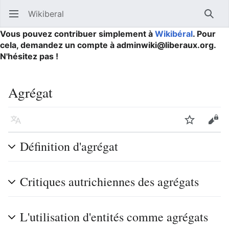
Wikiberal
Ouvrir le menu principal
Reche
Vous pouvez contribuer simplement à
Wikibéral
. Pour
cela, demandez un compte à adminwiki@liberaux.org.
N'hésitez pas !
Agrégat
Langue
Suivre
Modifier
Définition d'agrégat
Critiques autrichiennes des agrégats
L'utilisation d'entités comme agrégats