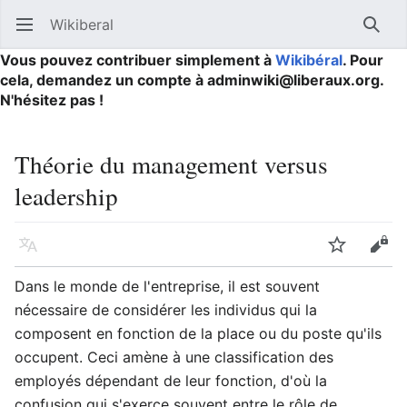
Wikiberal
Ouvrir le menu principal
Reche
Vous pouvez contribuer simplement à
Wikibéral
. Pour
cela, demandez un compte à adminwiki@liberaux.org.
N'hésitez pas !
Théorie du management versus
leadership
Langue
Suivre
Modifier
Dans le monde de l'entreprise, il est souvent
nécessaire de considérer les individus qui la
composent en fonction de la place ou du poste qu'ils
occupent. Ceci amène à une classification des
employés dépendant de leur fonction, d'où la
confusion qui s'exerce souvent entre le rôle de