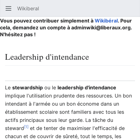
Wikiberal
Ouvrir le menu principal
Reche
Vous pouvez contribuer simplement à
Wikibéral
. Pour
cela, demandez un compte à adminwiki@liberaux.org.
N'hésitez pas !
Leadership d'intendance
Langue
Suivre
Modifier
Le
stewardship
ou le
leadership d'intendance
implique l'utilisation prudente des ressources. Un bon
intendant à l'armée ou un bon économe dans un
établissement scolaire sont familiers avec tous les
actifs principaux sous leur garde. La tâche du
[1]
steward
et de tenter de maximiser l'efficacité de
chacun et de couvrir de sûreté, tout le temps, les