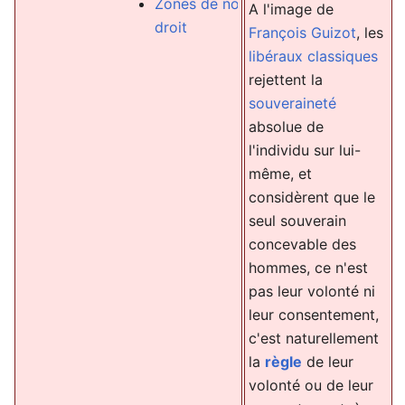
Zones de non-
A l'image de
institutionn
droit
François Guizot
, les
libéraux classiques
Constitution
rejettent la
Constitution
souveraineté
suisse
absolue de
État
l'individu sur lui-
État gendar
même, et
considèrent que le
État minimal
seul souverain
Étatisme
concevable des
Raison d'Éta
hommes, ce n'est
pas leur volonté ni
Décentralisa
leur consentement,
Démarchie
c'est naturellement
Séparation
la
règle
de leur
des pouvoir
volonté ou de leur