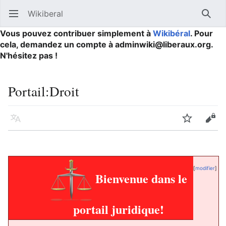
Wikiberal
Ouvrir le menu principal
Reche
Vous pouvez contribuer simplement à
Wikibéral
. Pour
cela, demandez un compte à adminwiki@liberaux.org.
N'hésitez pas !
Portail
:
Droit
Langue
Suivre
Modifier
[
modifier
]
Bienvenue dans le
portail juridique!