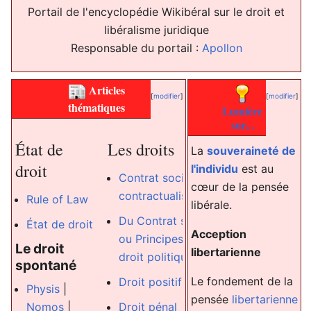
Portail de l'encyclopédie Wikibéral sur le droit et
libéralisme juridique
Responsable du portail :
Apollon
Articles
[
modifier
]
[
modifier
]
thématiques
Lumière
sur...
Les
faux dro
État de
Les droits
La
souveraineté de
droit
l'individu
est au
Acquis socia
Contrat social
|
cœur de la pensée
privilèges
contractualisme
Rule of Law
libérale.
Assistanat
,
Du Contrat social
État de droit
parasitisme
Acception
ou Principes du
Le droit
libertarienne
Avortement
droit politique
spontané
Marxisme
|
Le fondement de la
Droit positif
Physis
|
Marx
pensée
libertarienne
Droit pénal
Nomos
|