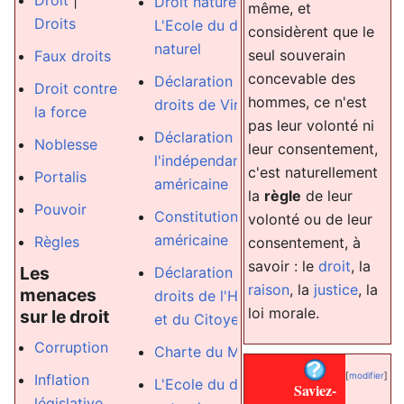
Droit
|
Droit naturel
et
même, et
République
Droits
L'Ecole du droit
considèrent que le
Déclaration
naturel
seul souverain
Faux droits
universelle d
concevable des
Déclaration des
Droit contre
droits de
hommes, ce n'est
droits de Virginie
la force
l'Homme
pas leur volonté ni
Déclaration de
Noblesse
Principe de
leur consentement,
l'indépendance
précaution
c'est naturellement
Portalis
américaine
la
règle
de leur
Les autres
Pouvoir
Constitution
volonté ou de leur
droits
américaine
Règles
consentement, à
Analyse
savoir : le
droit
, la
Les
Déclaration des
économique 
raison
, la
justice
, la
menaces
droits de l'Homme
droit
loi morale.
sur le droit
et du Citoyen
Contrat
|
Corruption
Charte du Manden
Théorie des
[
modifier
]
Inflation
contrats
L'Ecole du droit
Saviez-
législative