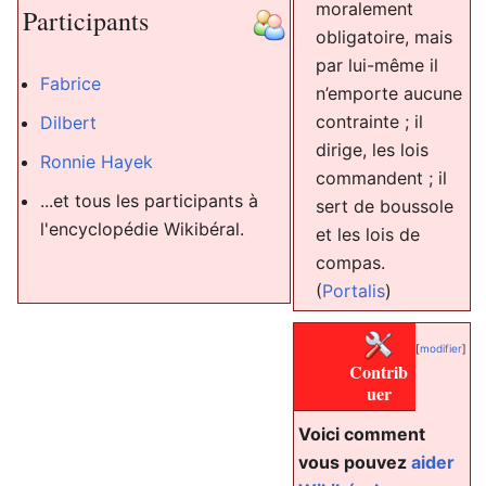
moralement
Participants
obligatoire, mais
par lui-même il
Fabrice
n’emporte aucune
contrainte ; il
Dilbert
dirige, les lois
Ronnie Hayek
commandent ; il
...et tous les participants à
sert de boussole
l'encyclopédie Wikibéral.
et les lois de
compas.
(
Portalis
)
[
modifier
]
Contrib
uer
Voici comment
vous pouvez
aider