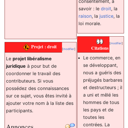
consentement, à
Fédéralisme
savoir : le
droit
, la
Sécession
raison
, la
justice
, la
Séparation d
loi morale.
pouvoirs
[
modifier
]
Projet : droit
Citations
[
modifier
]
Le commerce, en
Le
projet libéralisme
se développant,
juridique
à pour but de
nous a guéris des
coordonner le travail des
préjugés barbares
contributeurs. Si vous
et destructeurs ; il
possédez des connaissances
a uni et mêlé les
sur ce sujet, vous êtes invité à
hommes de tous
ajouter votre nom à la liste des
les pays et de
participants.
toutes les
contrées. La
Annonces