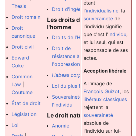
étant
Droit au trava
Thesis
Droit d'ingérence
l'
individualisme
, la
Droit de grè
Droit romain
souveraineté
de
Les droits de
l'homme
l'individu signifie
Salaire
Droit
que c'est l'
individu
,
minimum
canonique
Droits de l’Homme
et lui seul, qui est
Corporatism
Droit civil
Droit de
responsable de ses
résistance à
Biens publics
Edward
actes.
l'oppression
Coke
Droits forme
Acception libérale
Habeas corpus
et
Droits rée
Common
A l'image de
Law
|
Loi du plus faible
Exception
François Guizot
, les
Coutume
culturelle
Souveraineté de
libéraux classiques
État de droit
l'individu
Propriété
rejettent la
intellectuelle
Législation
Le droit naturel
souveraineté
absolue de
Constitution
Loi
Anomie
l'individu sur lui-
la IVe