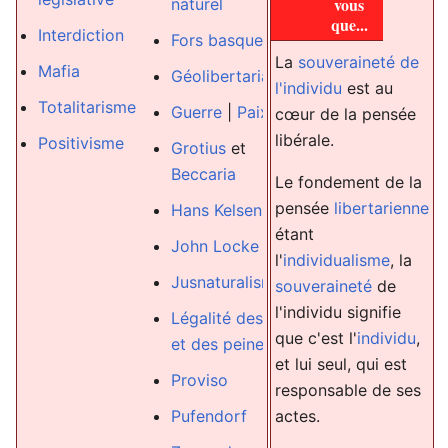
vous
naturel
Droit au port
que...
Interdiction
d'armes
|
Fors basques
La
souveraineté de
Défense
Mafia
Géolibertarianisme
l'individu
est au
Droit à la vie
Totalitarisme
Guerre
|
Paix
cœur de la pensée
Suicide
libérale.
Positivisme
Grotius
et
Droit pénal
Beccaria
Le fondement de la
Entreprise
pensée
libertarienne
Hans Kelsen
unipersonnel
étant
John Locke
responsabilit
l'
individualisme
, la
limitée
Jusnaturalisme
souveraineté
de
Propriété
|
l'individu signifie
Légalité des délits
Propriété
que c'est l'
individu
,
et des peines
intellectuelle
et lui seul, qui est
Proviso
responsable de ses
Responsabili
actes.
Pufendorf
Libéralism