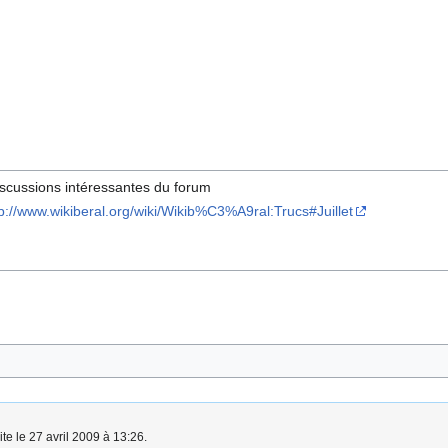
iscussions intéressantes du forum
tp://www.wikiberal.org/wiki/Wikib%C3%A9ral:Trucs#Juillet
te le 27 avril 2009 à 13:26.