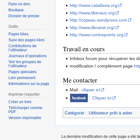
Faire un don
http://www.catallaxia.org
Boutique
http://www.liberaux.org
Dossier de presse
http://copeau.wordpress.com
Outils
http://www.librairal.org/
Pages liées
http://www.contrepoints.org
Suivi des pages liées
Contributions de
Travail en cours
l’utilisateur
Journaux d’opérations
Infobox forum pour récupérer les d
Voir les groupes de
modification / complément page
ht
l’utilisateur
Pages spéciales
Me contacter
Lien permanent
Informations sur la page
Mail :
cliquer ici
Imprimer / exporter
:
Cliquer ici
Créer un livre
Télécharger comme
PDF
Catégorie
:
Utilisateur prêt à aider
Version imprimable
La dernière modification de cette page a été fai