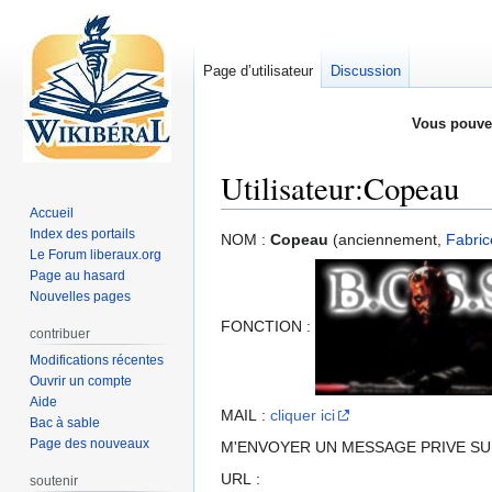
Page d’utilisateur
Discussion
Vous pouve
Utilisateur
:
Copeau
Accueil
Index des portails
Aller
Aller
NOM :
Copeau
(anciennement,
Fabric
Le Forum liberaux.org
à
à
Page au hasard
la
la
Nouvelles pages
navigation
recherche
FONCTION :
contribuer
Modifications récentes
Ouvrir un compte
Aide
MAIL :
cliquer ici
Bac à sable
Page des nouveaux
M'ENVOYER UN MESSAGE PRIVE SUR L
URL :
soutenir