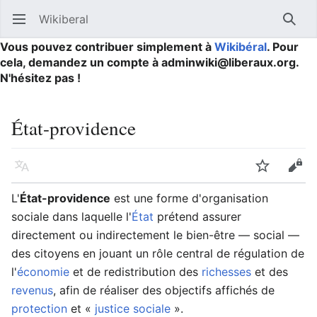
Wikiberal
Ouvrir le menu principal
Reche
Vous pouvez contribuer simplement à
Wikibéral
. Pour
cela, demandez un compte à adminwiki@liberaux.org.
N'hésitez pas !
État-providence
Langue
Suivre
Modifier
L'
État-providence
est une forme d'organisation
sociale dans laquelle l'
État
prétend assurer
directement ou indirectement le bien-être — social —
des citoyens en jouant un rôle central de régulation de
l'
économie
et de redistribution des
richesses
et des
revenus
, afin de réaliser des objectifs affichés de
protection
et «
justice sociale
».