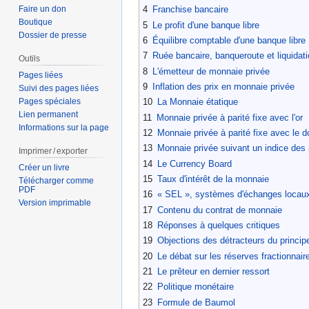
Faire un don
4
Franchise bancaire
Boutique
5
Le profit d'une banque libre
Dossier de presse
6
Équilibre comptable d'une banque libre
7
Ruée bancaire, banqueroute et liquidat
Outils
8
L'émetteur de monnaie privée
Pages liées
9
Inflation des prix en monnaie privée
Suivi des pages liées
Pages spéciales
10
La Monnaie étatique
Lien permanent
11
Monnaie privée à parité fixe avec l'or
Informations sur la page
12
Monnaie privée à parité fixe avec le do
13
Monnaie privée suivant un indice des 
Imprimer / exporter
14
Le Currency Board
Créer un livre
15
Taux d'intérêt de la monnaie
Télécharger comme
PDF
16
« SEL », systèmes d'échanges locau
Version imprimable
17
Contenu du contrat de monnaie
18
Réponses à quelques critiques
19
Objections des détracteurs du princi
20
Le débat sur les réserves fractionnair
21
Le prêteur en dernier ressort
22
Politique monétaire
23
Formule de Baumol