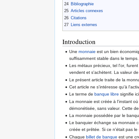
24
Bibliographie
25
Articles connexes
26
Citations
27
Liens externes
Introduction
Une
monnaie
est un bien économiqu
suffisamment stable dans le temps. 
Les métaux précieux, tel l'or, fur
vendent et s'achètent. La valeur d
Le présent article traite de la mon
Cet article ne s'intéresse qu'à l'acti
Le terme de
banque libre
signifie i
La monnaie est créée à l'instant o
démonétisée, sans valeur. Cette des
La monnaie possédée par le banquie
Le banquier échange sa monnaie con
créée et prêtée. Si ce n'était pas le
Chaque
billet de banque
est une cré