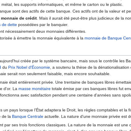
le métal, les supports informatiques, et même le carton ou le plastic.
que sont des actifs de cette banque. Ces actifs ont de la valeur et p
e
monnaie de crédit
. Mais il aurait été peut-être plus judicieux de la
 de dette
possédées par le banquier.
ent nécessairement deux monnaies différentes.
torisée à émettre la monnaie équivalente à la
monnaie de Banque Cent
aujourd'hui créée par le système bancaire, mais sous le contrôle les Ba
4
du
Prix Nobel d'Économie
, a soutenu la thèse de la dénationalisation
naie serait non seulement faisable, mais encore souhaitable.
nnaie était entièrement privée. Une trentaine de banques libres émett
e d'or. La
masse monétaire
totale émise par ces banques libres fut env
nctionna avec satisfaction pendant une centaine d'années sans spolia
un pays lorsque l'État adaptera le Droit, les règles comptables et la fis
e de la
Banque Centrale
actuelle. La nature d'une monnaie privée est de
t par ses trois fonctions classiques. La nature de la monnaie est une