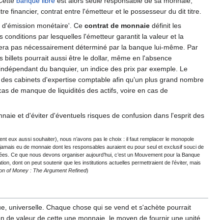
 Cette
banque libre
est alors seule responsable de sa monnaie,
re financier, contrat entre l'émetteur et le possesseur du dit titre.
at d'émission monétaire'. Ce
contrat de monnaie
définit les
 conditions par lesquelles l'émetteur garantit la valeur et la
era pas nécessairement déterminé par la banque lui-même. Par
billets pourrait aussi être le dollar, même en l'absence
 indépendant du banquier, un indice des prix par exemple. Le
des cabinets d'expertise comptable afin qu'un plus grand nombre
as de manque de liquidités des actifs, voire en cas de
aie et d'éviter d'éventuels risques de confusion dans l'esprit des
t eux aussi souhaiter), nous n’avons pas le choix : il faut remplacer le monopole
amais eu de monnaie dont les responsables auraient eu pour seul et exclusif souci de
créées. Ce que nous devons organiser aujourd’hui, c’est un Mouvement pour la Banque
on, dont on peut soutenir que les institutions actuelles permettraient de l’éviter, mais
ion of Money : The Argument Refined
)
ue, universelle. Chaque chose qui se vend et s'achète pourrait
n de valeur de cette une monnaie, le moyen de fournir une unité