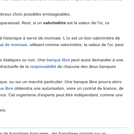
reux choix possibles envisageables.
araissait. Ainsi, si un
valorimètre
est la valeur de l'or, ce
 historique à servir de monnaie. L'or est un bon valorimètre de
rat de monnaie
, utilisant comme valorimètre, la valeur de l'or, peut
es étatiques ou non. Une
banque libre
peut aussi demander à une
ntractuelle de la
responsabilité
de chacune des deux banques
que, ou sur un marché particulier. Une banque libre pourra alors
e libre
obtiendra une autorisation, voire un contrat de licence, de
rence. Cet organisme d'experts peut être indépendant, comme une
rix.
s de franchises bancaires : les franchises portant sur un