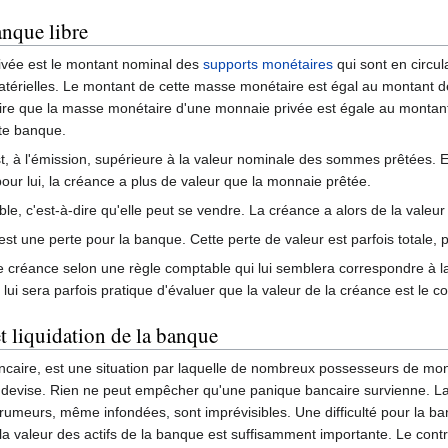
nque libre
vée est le montant nominal des
supports monétaires
qui sont en circu
atérielles. Le montant de cette masse monétaire est égal au montant
e dire que la masse monétaire d'une monnaie privée est égale au mont
ite banque.
, à l'émission, supérieure à la valeur nominale des sommes prêtées. E
our lui, la créance a plus de valeur que la monnaie prêtée.
le, c'est-à-dire qu'elle peut se vendre. La créance a alors de la valeur
t une perte pour la banque. Cette perte de valeur est parfois totale, pa
 créance selon une règle comptable qui lui semblera correspondre à la r
 lui sera parfois pratique d'évaluer que la valeur de la créance est le c
t liquidation de la banque
ncaire, est une situation par laquelle de nombreux possesseurs de 
re devise. Rien ne peut empêcher qu'une panique bancaire survienne. L
 rumeurs, même infondées, sont imprévisibles. Une difficulté pour la b
la valeur des actifs de la banque est suffisamment importante. Le con