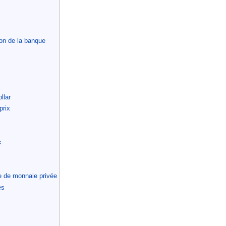
ion de la banque
llar
prix
x
pe de monnaie privée
es