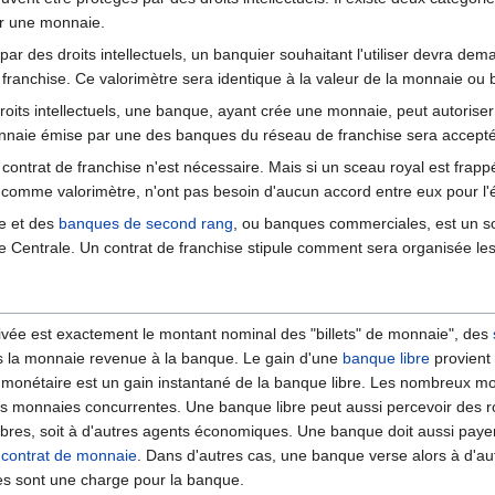
ur une monnaie.
par des droits intellectuels, un banquier souhaitant l'utiliser devra dem
 franchise. Ce valorimètre sera identique à la valeur de la monnaie ou b
roits intellectuels, une banque, ayant crée une monnaie, peut autoris
nnaie émise par une des banques du réseau de franchise sera accepté
 contrat de franchise n'est nécessaire. Mais si un sceau royal est frapp
r comme valorimètre, n'ont pas besoin d'aucun accord entre eux pour l
e et des
banques de second rang
, ou banques commerciales, est un s
Centrale. Un contrat de franchise stipule comment sera organisée les 
ée est exactement le montant nominal des "billets" de monnaie", des
 la monnaie revenue à la banque. Le gain d'une
banque libre
provient
se monétaire est un gain instantané de la banque libre. Les nombreux 
s monnaies concurrentes. Une banque libre peut aussi percevoir des roya
libres, soit à d'autres agents économiques. Une banque doit aussi paye
n
contrat de monnaie
. Dans d'autres cas, une banque verse alors à d'au
s sont une charge pour la banque.