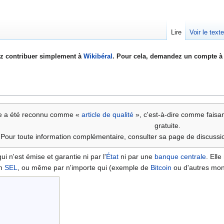
Lire
Voir le text
z contribuer simplement à
Wikibéral
. Pour cela, demandez un compte à 
cle a été reconnu comme «
article de qualité
», c'est-à-dire comme faisan
gratuite.
Pour toute information complémentaire, consulter sa page de discussio
ui n'est émise et garantie ni par l'
État
ni par une
banque centrale
. Ell
un
SEL
, ou même par n'importe qui (exemple de
Bitcoin
ou d'autres monn