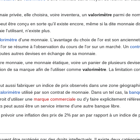
ie privée, elle choisira, voire inventera, un
valorimètre
parmi de nomb
ut être conçu en sorte qu'il existe encore, même si la dite monnaie disp
l'utilisant, n'existe plus.
lorimètre
d'une monnaie. L'avantage du choix de l'or est son ancienneté
 l'or se résume à l'observation du cours de l'or sur un marché. Un
cont
outes autres devises en échange de sa monnaie.
tre monnaie, une monnaie étatique, voire un panier de plusieurs devis
ation de sa marque afin de l'utiliser comme
valorimètre
. La limitation co
eut aussi fabriquer un indice de prix observés dans une zone géographi
valorimètre
utilisé par son contrat de monnaie. Dans un tel cas, la
banqu
oit d'utiliser une
marque commerciale
ou d'y faire explicitement réfé
s peut aussi être un service interne d'une autre banque libre.
révoir une inflation des prix de 2% par an par rapport à un indice de p
ent être protégés par des droits intellectuels. Il existe deux catégorie