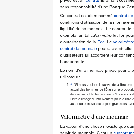
privée est un
contrat
librement cessible
sans responsabilité d'une
Banque Cen
Ce contrat est alors nommé
contrat d
conditions d'utilisation de la monnaie é
liquidité de sa monnaie. Le contrat de 
exemple, un tel
valorimètre
fut l'or po
d'autorisation de la
Fed
. Le
valorimètr
contrat de monnaie
pourra éventuellem
d'utilisateurs lui accordent leur confia
banqueroute.
Le nom d'une monnaie privée pourra êtr
utilisateurs.
^
"Si nous voulons la survie de la libre ent
actuel des hommes de l’État sur la producti
donner au public la monnaie qu’il préfère à
Libre à l’image du mouvement pour le libre-éc
aussi l’effet inévitable et plus grave des sy
Valorimètre d'une monnaie
La valeur d'une chose n'existe que dan
servir de monnaie. C'est un
support mo