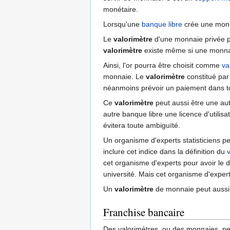
monétaire.
Lorsqu'une
banque libre
crée une monna
Le
valorimètre
d'une monnaie privée pe
valorimètre
existe même si une monnaie 
Ainsi, l'or pourra être choisit comme
va
monnaie. Le
valorimètre
constitué par
néanmoins prévoir un paiement dans t
Ce
valorimètre
peut aussi être une au
autre banque libre une licence d'utilis
évitera toute ambiguïté.
Un organisme d'experts statisticiens p
inclure cet indice dans la définition du
cet organisme d'experts pour avoir le dr
université. Mais cet organisme d'expert
Un
valorimètre
de monnaie peut aussi p
Franchise bancaire
Des valorimètres, ou des monnaies, peuv