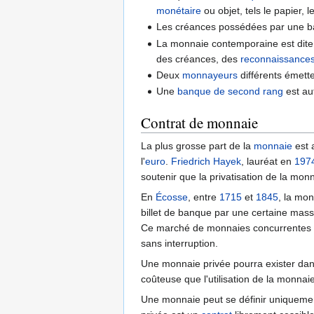
monétaire
ou objet, tels le papier, 
Les créances possédées par une ban
La monnaie contemporaine est dit
des créances, des
reconnaissances
Deux
monnayeurs
différents émett
Une
banque de second rang
est au
Contrat de monnaie
La plus grosse part de la
monnaie
est 
l'
euro
.
Friedrich Hayek
, lauréat en
197
soutenir que la privatisation de la mon
En
Écosse
, entre
1715
et
1845
, la mo
billet de banque par une certaine mass
Ce marché de monnaies concurrentes fo
sans interruption.
Une monnaie privée pourra exister dans 
coûteuse que l'utilisation de la monnai
Une monnaie peut se définir uniquemen