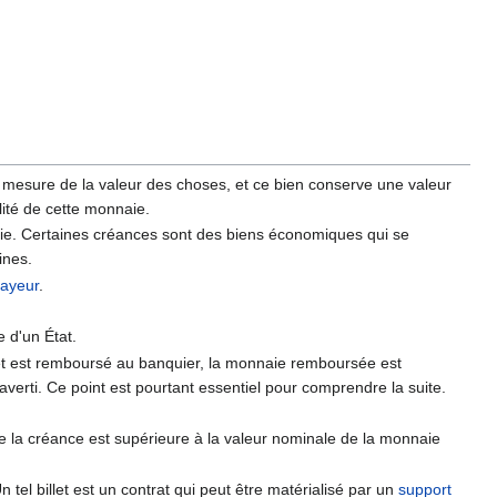
e mesure de la valeur des choses, et ce bien conserve une valeur
lité de cette monnaie.
naie. Certaines créances sont des biens économiques qui se
ines.
ayeur
.
e d'un État.
êt est remboursé au banquier, la monnaie remboursée est
erti. Ce point est pourtant essentiel pour comprendre la suite.
e la créance est supérieure à la valeur nominale de la monnaie
 tel billet est un contrat qui peut être matérialisé par un
support