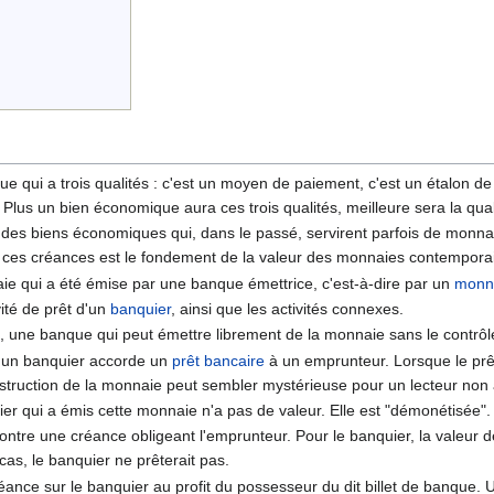
e qui a trois qualités : c'est un moyen de paiement, c'est un étalon d
Plus un bien économique aura ces trois qualités, meilleure sera la qua
ent des biens économiques qui, dans le passé, servirent parfois de mon
e ces créances est le fondement de la valeur des monnaies contempora
naie qui a été émise par une banque émettrice, c'est-à-dire par un
monn
vité de prêt d'un
banquier
, ainsi que les activités connexes.
ci, une banque qui peut émettre librement de la monnaie sans le contrôl
ù un banquier accorde un
prêt bancaire
à un emprunteur. Lorsque le pr
truction de la monnaie peut sembler mystérieuse pour un lecteur non av
r qui a émis cette monnaie n'a pas de valeur. Elle est "démonétisée".
tre une créance obligeant l'emprunteur. Pour le banquier, la valeur d
 cas, le banquier ne prêterait pas.
ance sur le banquier au profit du possesseur du dit billet de banque. Un