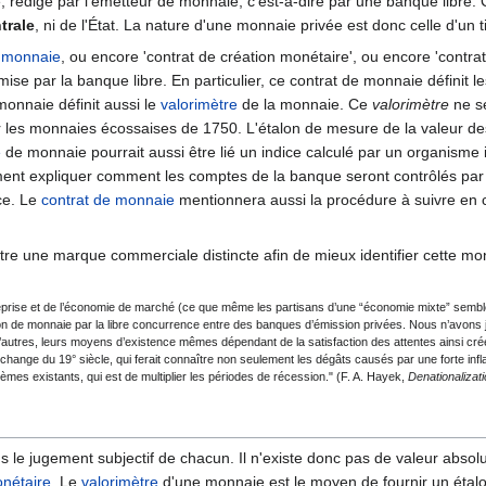
, rédigé par l'émetteur de monnaie, c'est-à-dire par une banque libre.
trale
, ni de l'État. La nature d'une monnaie privée est donc celle d'un tit
e monnaie
, ou encore 'contrat de création monétaire', ou encore 'contr
mise par la banque libre. En particulier, ce contrat de monnaie définit les
monnaie définit aussi le
valorimètre
de la monnaie. Ce
valorimètre
ne s
ur les monnaies écossaises de 1750. L'étalon de mesure de la valeur des 
e
de monnaie pourrait aussi être lié un indice calculé par un organisme
ent expliquer comment les comptes de la banque seront contrôlés par 
nce. Le
contrat de monnaie
mentionnera aussi la procédure à suivre en c
e une marque commerciale distincte afin de mieux identifier cette monn
reprise et de l’économie de marché (ce que même les partisans d’une “économie mixte” semblen
on de monnaie par la libre concurrence entre des banques d’émission privées. Nous n’avons j
 d’autres, leurs moyens d’existence mêmes dépendant de la satisfaction des attentes ainsi 
hange du 19° siècle, qui ferait connaître non seulement les dégâts causés par une forte inflati
stèmes existants, qui est de multiplier les périodes de récession." (F. A. Hayek,
Denationalizat
s le jugement subjectif de chacun. Il n'existe donc pas de valeur absol
nétaire
. Le
valorimètre
d'une monnaie est le moyen de fournir un étalo