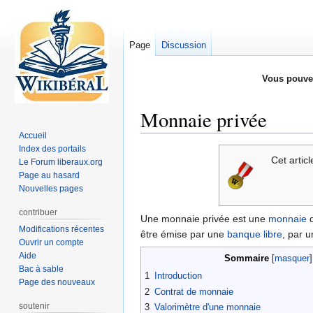
Page
Discussion
Vous pouve
Monnaie privée
Accueil
Index des portails
Aller
Aller
Cet arti
Le Forum liberaux.org
à
à
Page au hasard
la
la
Nouvelles pages
navigation
recherche
contribuer
Une monnaie privée est une
monnaie
q
Modifications récentes
être émise par une
banque libre
, par 
Ouvrir un compte
Aide
Sommaire
Bac à sable
1
Introduction
Page des nouveaux
2
Contrat de monnaie
soutenir
3
Valorimètre d'une monnaie