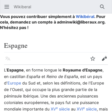
Wikiberal
Ouvrir le menu principal
Reche
Vous pouvez contribuer simplement à
Wikibéral
. Pour
cela, demandez un compte à adminwiki@liberaux.org.
N'hésitez pas !
Espagne
Langue
Suivre
Modifier
L’
Espagne
, en forme longue le
Royaume d'Espagne
,
en castillan
España
et
Reino de España
, est un pays
d'
Europe
du Sud et, selon les définitions, de l'Europe
de l'Ouest, qui occupe la plus grande partie de la
péninsule Ibérique. Une des anciennes puissances
coloniales européennes, le pays fut une puissance
e
e
mondiale importante du
XV
siècle
au
XVI
siècle
, mais