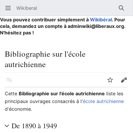
Wikiberal
Ouvrir le menu principal
Reche
Vous pouvez contribuer simplement à
Wikibéral
. Pour
cela, demandez un compte à adminwiki@liberaux.org.
N'hésitez pas !
Bibliographie sur l'école
autrichienne
Langue
Suivre
Modifier
Cette
Bibliographie sur l'école autrichienne
liste les
principaux ouvrages consacrés à l'
école autrichienne
d'économie.
De 1890 à 1949