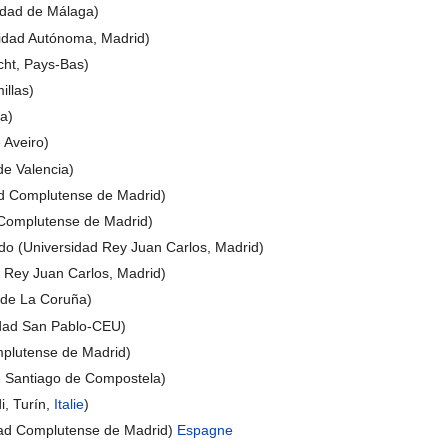
sidad de Málaga)
idad Autónoma, Madrid)
cht, Pays-Bas)
illas)
a)
 Aveiro)
e Valencia)
d Complutense de Madrid)
 Complutense de Madrid)
o (Universidad Rey Juan Carlos, Madrid)
d Rey Juan Carlos, Madrid)
 de La Coruña)
idad San Pablo-CEU)
mplutense de Madrid)
e Santiago de Compostela)
i, Turín,
Italie
)
ad Complutense de Madrid)
Espagne