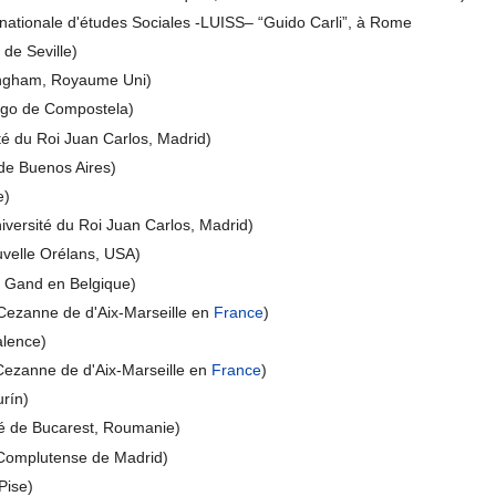
ernationale d'études Sociales -LUISS– “Guido Carli”, à Rome
 de Seville)
ingham, Royaume Uni)
ago de Compostela)
é du Roi Juan Carlos, Madrid)
 de Buenos Aires)
e)
versité du Roi Juan Carlos, Madrid)
uvelle Orélans, USA)
e Gand en Belgique)
 Cezanne de d'Aix-Marseille en
France
)
alence)
Cezanne de d'Aix-Marseille en
France
)
urín)
té de Bucarest, Roumanie)
é Complutense de Madrid)
Pise)