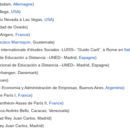
otsdam,
Allemagne
)
llege,
USA
)
 du Nevada à Las Vegas,
USA
)
dad de Oviedo)
d'Angers,
France
)
ncisco Marroquín
, Guatemala)
e internationale d'études Sociales -LUISS– “Guido Carli”, à Rome en
Ita
l de Educación a Distancia –UNED– Madrid,
Espagne
)
acional de Educación a Distancia –UNED– Madrid, Espagne)
enhangen, Danemark)
gues)
e Economía y Administración de Empresas, Buenos Aires,
Argentine
)
e París I,
France
)
anthéon-Assas de París II,
France
)
ica Andrés Bello, Caracas, Venezuela)
dad Rey Juan Carlos, Madrid)
Rey Juan Carlos, Madrid)