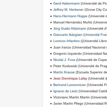
Gerd Habermann
(Université de P
Jeffrey M. Herbener
(Grove City Co
Hans-Hermann Hoppe
(Université
Manuel Hernández Muñiz (Universi
Jörg Guido Hülsmann
(Université 
Giancarlo Ibárgüen
(
Université Fra
Lorenzo Infantino
((Université Libr
Juan Iranzo (Universidad Naciona
Gregorio Izquierdo (Universidad N
Nicolai J. Foss
(Université de Cop
Peter Koslowski (Université de Pra
Martín Krause
(Escuela Superior d
Jean Dominique Lafay
(Université d
Bertrand Lemennicier
(Université P
Ignacio de León
(Universidad Catól
Victoriano Martín Martín (Universi
Javier Martín Pliego (Universidad 