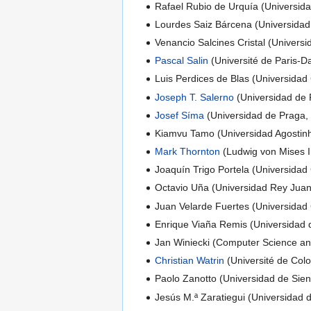
Rafael Rubio de Urquía (Universid
Lourdes Saiz Bárcena (Universidad
Venancio Salcines Cristal (Univers
Pascal Salin
(Université de Paris-
Luis Perdices de Blas (Universida
Joseph T. Salerno
(Universidad de 
Josef Síma
(Universidad de Praga,
Kiamvu Tamo (Universidad Agostin
Mark Thornton
(Ludwig von Mises In
Joaquín Trigo Portela (Universidad
Octavio Uña (Universidad Rey Juan
Juan Velarde Fuertes (Universidad
Enrique Viaña Remis (Universidad 
Jan Winiecki (Computer Science a
Christian Watrin
(Université de Col
Paolo Zanotto (Universidad de Sie
Jesús M.ª Zaratiegui (Universidad 