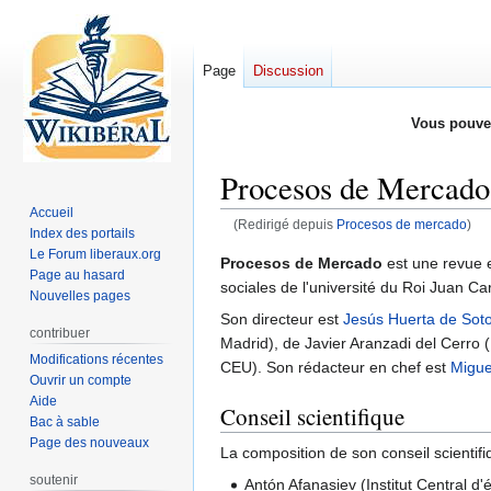
Page
Discussion
Vous pouve
Procesos de Mercado
Accueil
(Redirigé depuis
Procesos de mercado
)
Index des portails
Le Forum liberaux.org
Aller
Aller
Procesos de Mercado
est une revue 
Page au hasard
à
à
sociales de l'université du Roi Juan C
Nouvelles pages
la
la
Son directeur est
Jesús Huerta de Sot
navigation
recherche
contribuer
Madrid), de Javier Aranzadi del Cerro
Modifications récentes
CEU). Son rédacteur en chef est
Migue
Ouvrir un compte
Aide
Conseil scientifique
Bac à sable
Page des nouveaux
La composition de son conseil scientif
soutenir
Antón Afanasiev (Institut Central 