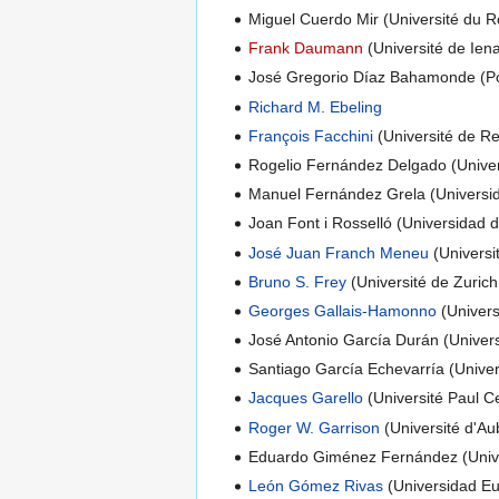
Miguel Cuerdo Mir (Université du R
Frank Daumann
(Université de Ien
José Gregorio Díaz Bahamonde (Pont
Richard M. Ebeling
François Facchini
(Université de 
Rogelio Fernández Delgado (Univer
Manuel Fernández Grela (Universi
Joan Font i Rosselló (Universidad d
José Juan Franch Meneu
(Univers
Bruno S. Frey
(Université de Zurich
Georges Gallais-Hamonno
(Univers
José Antonio García Durán (Univer
Santiago García Echevarría (Unive
Jacques Garello
(Université Paul C
Roger W. Garrison
(Université d'A
Eduardo Giménez Fernández (Unive
León Gómez Rivas
(Universidad E