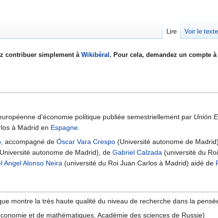
Lire
Voir le text
z contribuer simplement à
Wikibéral
. Pour cela, demandez un compte à 
européenne d'économie politique publiée semestriellement par
Unión Ed
arlos à Madrid en
Espagne
.
o
, accompagné de
Óscar Vara Crespo
(Université autonome de Madrid)
 (Université autonome de Madrid), de
Gabriel Calzada
(université du Ro
l Angel Alonso Neira
(université du Roi Juan Carlos à Madrid) aidé de
ique montre la très haute qualité du niveau de recherche dans la pensée
d'économie et de mathématiques, Académie des sciences de Russie)