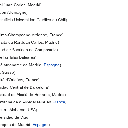
oi Juan Carlos, Madrid)
a en Allemagne)
ificia Universidad Católica du Chili)
Reims-Champagne-Ardenne, France)
sité du Roi Juan Carlos, Madrid)
dad de Santiago de Compostela)
e las Islas Baleares)
ité autonome de Madrid,
Espagne
)
, Suisse)
ité d'Orleáns, France)
sidad Central de Barcelona)
rsidad de Alcalá de Henares, Madrid)
ezanne de d'Aix-Marseille en
France
)
uburn, Alabama, USA)
rsidad de Vigo)
uropea de Madrid,
Espagne
)