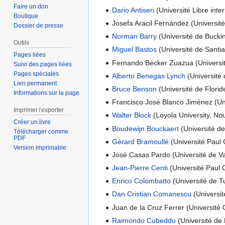
Faire un don
Dario Antiseri
(Université Libre int
Boutique
Josefa Aracil Fernández (Université
Dossier de presse
Norman Barry
(Université de Buck
Outils
Miguel Bastos
(Université de Santi
Pages liées
Fernando Bécker Zuazua (Universit
Suivi des pages liées
Pages spéciales
Alberto Benegas Lynch
(Université
Lien permanent
Bruce Benson
(Université de Florid
Informations sur la page
Francisco José Blanco Jiménez (Uni
Imprimer / exporter
Walter Block
(Loyola University, No
Créer un livre
Boudewijn Bouckaert
(Université d
Télécharger comme
PDF
Gérard Bramoullé
(Université Paul
Version imprimable
José Casas Pardo (Université de V
Jean-Pierre Centi
(Université Paul 
Enrico Colombatto
(Université de T
Dan Cristian Comanescu
(Universi
Juan de la Cruz Ferrer (Universit
Raimondo Cubeddu
(Université de 