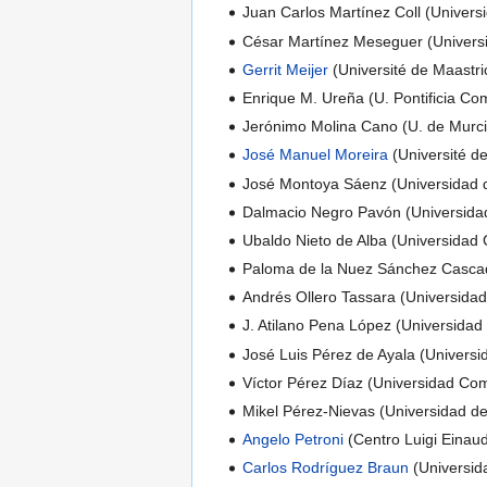
Juan Carlos Martínez Coll (Univer
César Martínez Meseguer (Univers
Gerrit Meijer
(Université de Maastri
Enrique M. Ureña (U. Pontificia Com
Jerónimo Molina Cano (U. de Murci
José Manuel Moreira
(Université de
José Montoya Sáenz (Universidad d
Dalmacio Negro Pavón (Universida
Ubaldo Nieto de Alba (Universidad
Paloma de la Nuez Sánchez Cascad
Andrés Ollero Tassara (Universida
J. Atilano Pena López (Universidad
José Luis Pérez de Ayala (Univers
Víctor Pérez Díaz (Universidad Co
Mikel Pérez-Nievas (Universidad d
Angelo Petroni
(Centro Luigi Einaud
Carlos Rodríguez Braun
(Universid