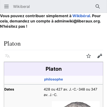
Wikiberal
Ouvrir le menu principal
Reche
Vous pouvez contribuer simplement à
Wikibéral
. Pour
cela, demandez un compte à adminwiki@liberaux.org.
N'hésitez pas !
Platon
Langue
Suivre
Modifier
Platon
philosophe
Dates
428 ou 427 av. J.-C.-348 ou 347
av. J.-C.