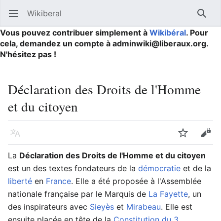
Wikiberal
Ouvrir le menu principal
Reche
Vous pouvez contribuer simplement à
Wikibéral
. Pour
cela, demandez un compte à adminwiki@liberaux.org.
N'hésitez pas !
Déclaration des Droits de l'Homme
et du citoyen
Langue
Suivre
Modifier
La
Déclaration des Droits de l'Homme et du citoyen
est un des textes fondateurs de la
démocratie
et de la
liberté
en
France
. Elle a été proposée à l'Assemblée
nationale française par le Marquis de
La Fayette
, un
des inspirateurs avec
Sieyès
et
Mirabeau
. Elle est
ensuite placée en tête de la
Constitution du 3