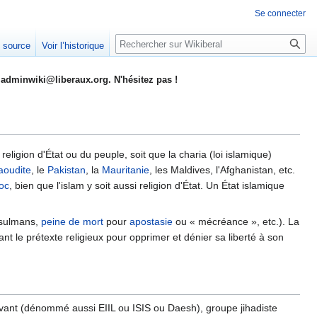
Se connecter
Rechercher
e source
Voir l’historique
adminwiki@liberaux.org. N'hésitez pas !
religion d'État ou du peuple, soit que la charia (loi islamique)
aoudite
, le
Pakistan
, la
Mauritanie
, les Maldives, l'Afghanistan, etc.
oc
, bien que l'islam y soit aussi religion d'État. Un État islamique
usulmans,
peine de mort
pour
apostasie
ou « mécréance », etc.). La
isant le prétexte religieux pour opprimer et dénier sa liberté à son
Levant (dénommé aussi EIIL ou ISIS ou Daesh), groupe jihadiste