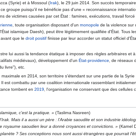
acca (Syrie) et à Mossoul (
Irak
), le 29 juin 2014. Son succès temporaire 
 ce groupe puisqu'il ne bénéficie pas d'une « reconnaissance internati
lions de victimes causées par cet État : famines, exécutions, travail forc
rienne
, toute organisation disposant d'un
monopole
de la violence sur 
 l'État islamique Daesh), peut être légitimement qualifiée d'État. Tous les
, avant que le
droit positif
finisse par leur accorder un statut officiel d'Ét
ustre lui aussi la tendance étatique à imposer des règles arbitraires e
 califats médiévaux), développement d'un
État-providence
, de réseaux 
 livre"), etc.
 maximale en 2014, son territoire s'étendant sur une partie de la Syrie (
l est combattu par une coalition internationale rassemblant initialemen
stance tombent en
2019
, l'organisation ne conservant que des cellules 
islamique, c'est la pratique. »
(Taslima Nasreen)
’Irak. Mais il a aussi un père : l’Arabie saoudite et son industrie idéolo
e royaume saoudien leur a donné croyances et convictions. »
(Kamel D
re planète ? Ses conceptions nous sont aussi étrangères que pourrait l'ê