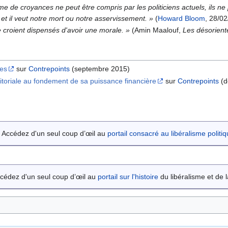
stème de croyances ne peut être compris par les politiciens actuels, i
e, et il veut notre mort ou notre asservissement. »
(
Howard Bloom
, 28/0
 se croient dispensés d'avoir une morale. »
(Amin Maalouf,
Les désorient
res
sur
Contrepoints
(septembre 2015)
erritoriale au fondement de sa puissance financière
sur
Contrepoints
(d
Accédez d'un seul coup d’œil au
portail consacré au libéralisme politi
cédez d'un seul coup d’œil au
portail sur l'histoire
du libéralisme et de la