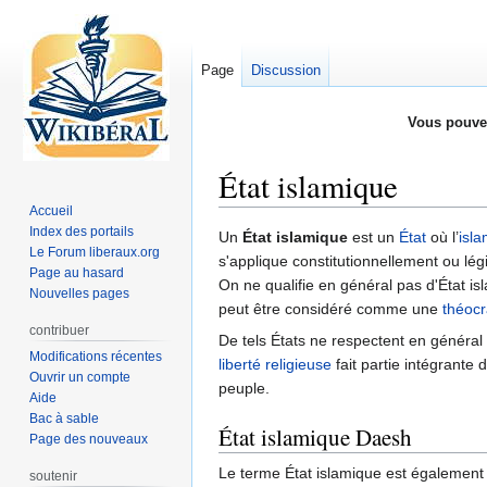
Page
Discussion
Vous pouve
État islamique
Accueil
Index des portails
Aller
Aller
Un
État islamique
est un
État
où l’
isl
Le Forum liberaux.org
à
à
s'applique constitutionnellement ou lég
Page au hasard
la
la
On ne qualifie en général pas d'État 
Nouvelles pages
navigation
recherche
peut être considéré comme une
théocr
contribuer
De tels États ne respectent en général
Modifications récentes
liberté religieuse
fait partie intégrante 
Ouvrir un compte
peuple.
Aide
Bac à sable
État islamique Daesh
Page des nouveaux
Le terme État islamique est également 
soutenir