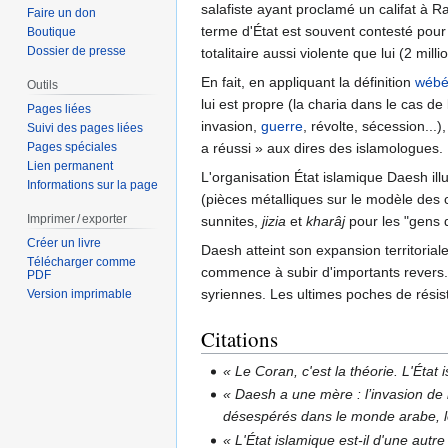
salafiste ayant proclamé un califat à R
Faire un don
terme d'État est souvent contesté pour
Boutique
Dossier de presse
totalitaire aussi violente que lui (2 mil
En fait, en appliquant la définition
wébé
Outils
lui est propre (la charia dans le cas de
Pages liées
invasion,
guerre
, révolte, sécession...)
Suivi des pages liées
Pages spéciales
a réussi » aux dires des islamologues.
Lien permanent
L'organisation État islamique Daesh ill
Informations sur la page
(pièces métalliques sur le modèle des
Imprimer / exporter
sunnites,
jizia
et
kharâj
pour les "gens du
Créer un livre
Daesh atteint son expansion territoriale
Télécharger comme
commence à subir d'importants revers. I
PDF
syriennes. Les ultimes poches de rési
Version imprimable
Citations
« Le Coran, c'est la théorie. L'État 
« Daesh a une mère : l’invasion de l
désespérés dans le monde arabe, l
« L'État islamique est-il d'une aut