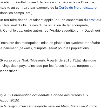
a été un résultat indirect de l’invasion américaine de l’Irak. Le
onale », au contraire par exemple de la
Corée du Nord
,
dictature
é dans les camps, etc.).
un territoire donné, et faisant appliquer une conception du
droit
qui
 États sont d'ailleurs nés d'une situation de fait (conquête,
at. Ce fut le cas, entre autres, de l'Arabie saoudite, un « Daesh qui
t à instaurer des monopoles : mise en place d’un système monétaire
de paiement (hawala), d'impôts (
zakât
pour les populations
Racca) et de l'Irak (Mossoul). À partir de 2015, l'État islamique
t vingt-deux pays, ainsi que par les forces kurdes, turques et
clandestines.
gique. Si l’intervention occidentale a donné des raisons aux
aoud, 2015)
tre la religion d'un céphalopode venu de Mars. Mais il veut notre