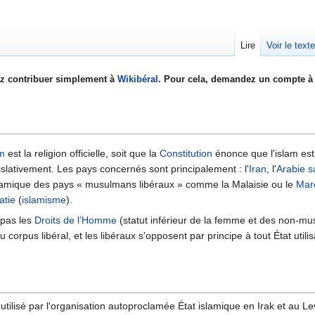
Lire
Voir le text
z contribuer simplement à
Wikibéral
. Pour cela, demandez un compte à 
am
est la religion officielle, soit que la
Constitution
énonce que l'islam est 
islativement. Les pays concernés sont principalement : l'
Iran
, l'
Arabie s
islamique des pays « musulmans libéraux » comme la Malaisie ou le
Mar
atie
(
islamisme
).
 pas les
Droits de l’Homme
(statut inférieur de la femme et des non-m
du corpus libéral, et les libéraux s'opposent par principe à tout État util
utilisé par l'organisation autoproclamée État islamique en Irak et au 