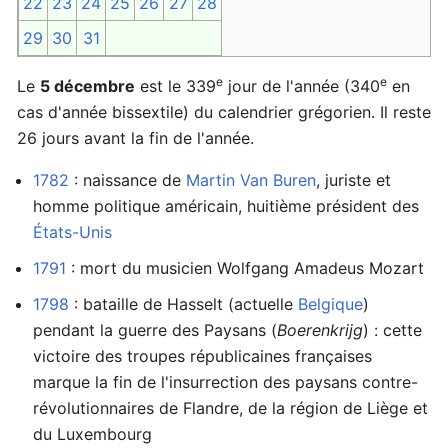
22
23
24
25
26
27
28
29
30
31
e
e
Le
5 décembre
est le 339
jour de l'année (340
en
cas d'année bissextile) du calendrier grégorien. Il reste
26 jours avant la fin de l'année.
1782
: naissance de
Martin Van Buren
, juriste et
homme politique américain, huitième président des
États-Unis
1791
: mort du musicien Wolfgang Amadeus Mozart
1798
: bataille de Hasselt (actuelle
Belgique
)
pendant la guerre des Paysans (
Boerenkrijg
) : cette
victoire des troupes républicaines françaises
marque la fin de l'insurrection des paysans contre-
révolutionnaires de Flandre, de la région de Liège et
du Luxembourg