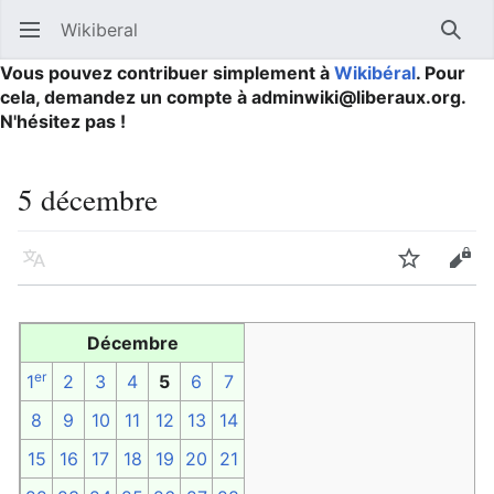
Wikiberal
Ouvrir le menu principal
Reche
Vous pouvez contribuer simplement à
Wikibéral
. Pour
cela, demandez un compte à adminwiki@liberaux.org.
N'hésitez pas !
5 décembre
Langue
Suivre
Modifier
Décembre
er
1
2
3
4
5
6
7
8
9
10
11
12
13
14
15
16
17
18
19
20
21