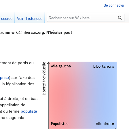
Se connecter
Rechercher
e source
Voir l’historique
adminwiki@liberaux.org. N'hésitez pas !
ement de partis ou
prise
) sur l'axe des
 la légalisation des
ut à droite, et en bas
appellation de
ent du terme
populiste
une diagonale