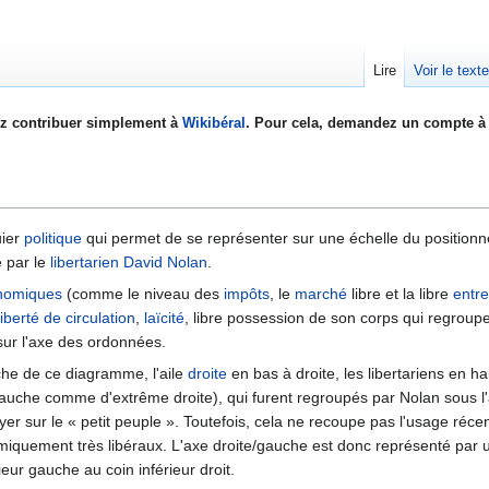
Lire
Voir le text
z contribuer simplement à
Wikibéral
. Pour cela, demandez un compte à 
uier
politique
qui permet de se représenter sur une échelle du positionn
é par le
libertarien
David Nolan
.
onomiques
(comme le niveau des
impôts
, le
marché
libre et la libre
entre
liberté de circulation
,
laïcité
, libre possession de son corps qui regroupe
 sur l'axe des ordonnées.
he de ce diagramme, l'aile
droite
en bas à droite, les libertariens en ha
 gauche comme d'extrême droite), qui furent regroupés par Nolan sous l'
yer sur le « petit peuple ». Toutefois, cela ne recoupe pas l'usage réc
quement très libéraux. L'axe droite/gauche est donc représenté par 
ur gauche au coin inférieur droit.