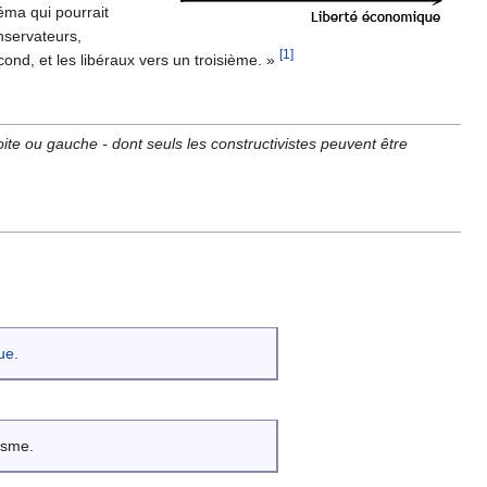
éma qui pourrait
nservateurs,
[1]
econd, et les libéraux vers un troisième. »
roite ou gauche - dont seuls les constructivistes peuvent être
que
.
isme.