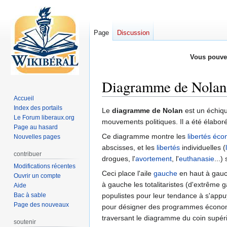
Page
Discussion
Vous pouve
Diagramme de Nolan
Accueil
Index des portails
Aller
Aller
Le
diagramme de Nolan
est un échiq
Le Forum liberaux.org
à
à
mouvements politiques. Il a été élabor
Page au hasard
la
la
Ce diagramme montre les
libertés éc
Nouvelles pages
navigation
recherche
abscisses, et les
libertés
individuelles (
contribuer
drogues, l'
avortement
, l'
euthanasie
...)
Modifications récentes
Ceci place l'aile
gauche
en haut à gauc
Ouvrir un compte
à gauche les totalitaristes (d'extrême
Aide
Bac à sable
populistes pour leur tendance à s'appu
Page des nouveaux
pour désigner des programmes économi
traversant le diagramme du coin supérie
soutenir