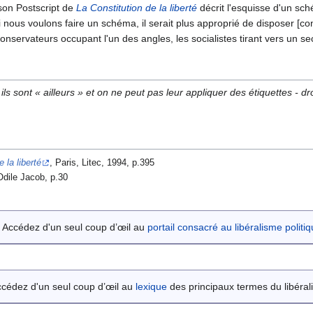
on Postscript de
La Constitution de la liberté
décrit l'esquisse d'un sch
 nous voulons faire un schéma, il serait plus approprié de disposer [co
s conservateurs occupant l'un des angles, les socialistes tirant vers un s
 ils sont « ailleurs » et on ne peut pas leur appliquer des étiquettes - d
e la liberté
, Paris, Litec, 1994, p.395
Odile Jacob, p.30
Accédez d'un seul coup d’œil au
portail consacré au libéralisme politi
cédez d'un seul coup d’œil au
lexique
des principaux termes du libéral