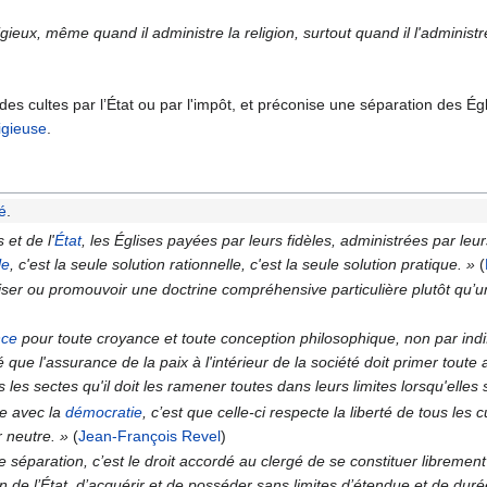
ligieux, même quand il administre la religion, surtout quand il l'adminis
des cultes par l’État ou par l'impôt, et préconise une séparation des Égl
ligieuse
.
té
.
 et de l'
État
, les Églises payées par leurs fidèles, administrées par leu
le
, c'est la seule solution rationnelle, c'est la seule solution pratique. »
(
riser ou promouvoir une doctrine compréhensive particulière plutôt qu’u
nce
pour toute croyance et toute conception philosophique, non par indi
que l'assurance de la paix à l'intérieur de la société doit primer toute 
s les sectes qu'il doit les ramener toutes dans leurs limites lorsqu'elles
ime avec la
démocratie
, c’est que celle-ci respecte la liberté de tous les c
r neutre. »
(
Jean-François Revel
)
 séparation, c’est le droit accordé au clergé de se constituer librement
n de l’État, d’acquérir et de posséder sans limites d’étendue et de duré