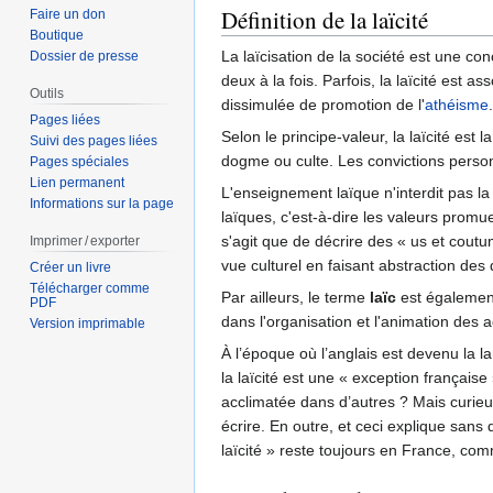
Définition de la laïcité
Faire un don
Boutique
La laïcisation de la société est une conc
Dossier de presse
deux à la fois. Parfois, la laïcité est 
Outils
dissimulée de promotion de l'
athéisme
Pages liées
Selon le principe-valeur, la laïcité est l
Suivi des pages liées
dogme ou culte. Les convictions person
Pages spéciales
Lien permanent
L'enseignement laïque n'interdit pas la
Informations sur la page
laïques, c'est-à-dire les valeurs promue
s'agit que de décrire des « us et coutum
Imprimer / exporter
vue culturel en faisant abstraction des
Créer un livre
Télécharger comme
Par ailleurs, le terme
laïc
est également 
PDF
dans l'organisation et l'animation des a
Version imprimable
À l’époque où l’anglais est devenu la la
la laïcité est une « exception française
acclimatée dans d’autres ? Mais curieu
écrire. En outre, et ceci explique sans d
laïcité » reste toujours en France, com