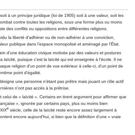
oit à un principe juridique (loi de 1905) soit à une valeur, soit les
de combat contre toutes les religions, sous une forme plus ou moins
ste des conflits ou oppositions entre différentes religions.
ividu la liberté d'adhérer ou de non-adhérer à une conviction,
aleur publique dans l'espace monopolisé et aménagé par l'État.
 sein d'une éducation civique motivée par des valeurs et postures
aïcité, puisque c'est la laïcité qui est enseignée à l'école. Il ne
aque religion d'un point de vue extérieur à celle-ci, d'un point de
 même point d'égalité.
l désigne une personne n'étant pas prêtre mais jouant un rôle actif
rnières n'ont pas accès à la prêtrise.
t celui de « laïcité ». Certains en tirent argument pour affirmer que
n française », ignorée par certains pays, plus ou moins bien
e
 XIX
siècle, celle de la laïcité reste encore assez largement à
rontent encore aujourd'hui, si bien que la définition d’une « vraie