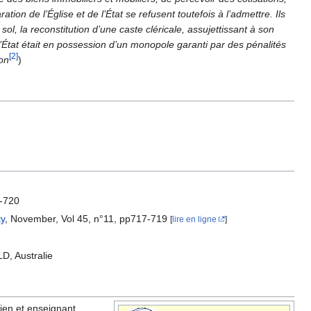
ion de l’Église et de l’État se refusent toutefois à l’admettre. Ils
l, la reconstitution d’une caste cléricale, assujettissant à son
 à l’État était en possession d’un monopole garanti par des pénalités
[2]
ion
)
9-720
ty
, November, Vol 45, n°11, pp717-719
[
lire en ligne
]
LD, Australie
rien et enseignant