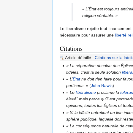
«
L'État est toujours antire
religion véritable.
»
Le libéralisme rejette tout financement 
nécessaire pour assurer une
liberté re
Citations
Article détaillé :
Citations sur la laïci
« La séparation absolue des Églises
fidèles, c'est la seule solution
libéra
« L’
État
ne doit rien faire pour favo
partisans. »
(
John Rawls
)
« Le
libéralisme
proclame la
toléra
élevé" mais parce qu'il est persuadé 
opinions, toutes les Églises et toute
« Si la laïcité entretient un lien int
sphère publique, laquelle doit reste
« La conséquence naturelle de cette
à sa guise, sans aucune interventio