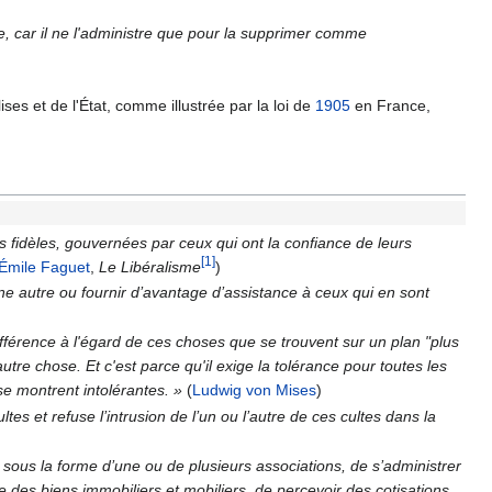
tre, car il ne l'administre que pour la supprimer comme
ises et de l'État, comme illustrée par la loi de
1905
en France,
rs fidèles, gouvernées par ceux qui ont la confiance de leurs
[1]
Émile Faguet
,
Le Libéralisme
)
ne autre ou fournir d’avantage d’assistance à ceux qui en sont
fférence à l'égard de ces choses que se trouvent sur un plan "plus
autre chose. Et c'est parce qu'il exige la tolérance pour toutes les
 se montrent intolérantes. »
(
Ludwig von Mises
)
ultes et refuse l’intrusion de l’un ou l’autre de ces cultes dans la
 sous la forme d’une ou de plusieurs associations, de s’administrer
e des biens immobiliers et mobiliers, de percevoir des cotisations,