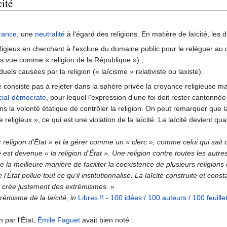
cité
érance
, une
neutralité
à l'égard des religions. En matière de laïcité, les
religieux en cherchant à l'exclure du domaine public pour le reléguer au 
fois vue comme « religion de la République ») ;
iduels causées par la religion (« laïcisme » relativiste ou laxiste).
ne consiste pas à rejeter dans la sphère privée la croyance religieuse ma
cial-démocrate
, pour lequel l'expression d'une foi doit rester cantonné
s la volonté étatique de contrôler la religion. On peut remarquer que la 
e religieux », ce qui est une violation de la laïcité. La laïcité devient q
 religion d’État » et la gérer comme un « clerc », comme celui qui sait 
 est devenue « la religion d’État ». Une religion contre toutes les autres
e la meilleure manière de faciliter la coexistence de plusieurs religion
que l’État pollue tout ce qu’il institutionnalise. La laïcité construite e
i crée justement des extrémismes.
»
rémisme de la laïcité, in
Libres !! - 100 idées / 100 auteurs / 100 feuille
n par l'État,
Émile Faguet
avait bien noté :