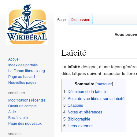
Page
Discussion
Vous pouve
Laïcité
Accueil
Index des portails
Aller
Aller
La
laïcité
désigne, d'une façon générale
Le Forum liberaux.org
à
à
dites laïques doivent respecter le libre
Page au hasard
la
la
Nouvelles pages
Sommaire
navigation
recherche
1
Définition de la laïcité
contribuer
2
Point de vue libéral sur la laïcité
Modifications récentes
3
Citations
Ouvrir un compte
Aide
4
Notes et références
Bac à sable
5
Bibliographie
Page des nouveaux
6
Liens externes
soutenir