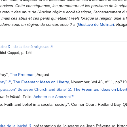
services. Cette conséquence, les promoteurs et les partisans de la séparat
 retour des abus de l’Ancien régime ecclésiastique, l’accaparement du so
c. ; mais ces abus et ces périls qui étaient réels lorsque la religion unie
roduire sous un régime de concurrence ? »
(
Gustave de Molinari
,
Relig
itre X : de la liberté religieuse
stitut Coppet, p. 126
Pray",
The Freeman
, August
ray"
,
The Freeman: Ideas on Liberty
, November, Vol 45, n°11, pp71
eparation" Between Church and State"
,
The Freeman: Ideas on Liber
e la laïcité
, Folio,
Acheter sur Amazon
ne: Faith and belief in a secular society", Connor Court: Redland Bay, Q
oire de la laïcité
, présentation de l'ouvrage de Jean Etèvenaux, histo