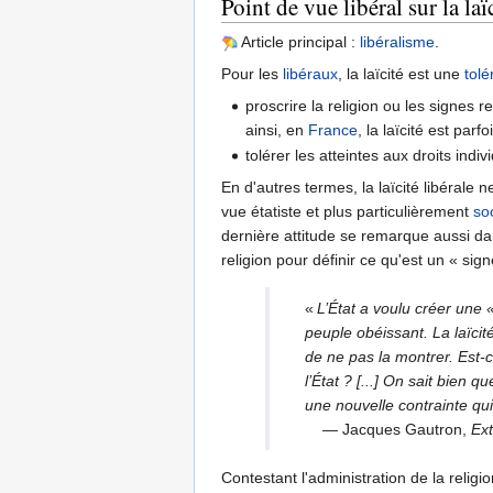
Point de vue libéral sur la laï
Article principal :
libéralisme
.
Pour les
libéraux
, la laïcité est une
tol
proscrire la religion ou les signes 
ainsi, en
France
, la laïcité est par
tolérer les atteintes aux droits indiv
En d'autres termes, la laïcité libérale 
vue étatiste et plus particulièrement
so
dernière attitude se remarque aussi dan
religion pour définir ce qu'est un « sign
«
L’État a voulu créer une «
peuple obéissant. La laïcité
de ne pas la montrer. Est-c
l’État ? [...] On sait bien 
une nouvelle contrainte qu
— Jacques Gautron,
Ext
Contestant l'administration de la religio