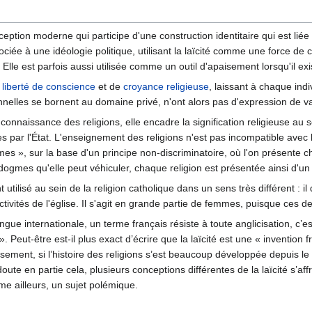
eption moderne qui participe d'une construction identitaire qui est liée s
associée à une idéologie politique, utilisant la laïcité comme une force 
. Elle est parfois aussi utilisée comme un outil d'apaisement lorsqu'il exi
a
liberté de conscience
et de
croyance religieuse
, laissant à chaque ind
nelles se bornent au domaine privé, n'ont alors pas d'expression de v
 connaissance des religions, elle encadre la signification religieuse au
s par l'État. L'enseignement des religions n'est pas incompatible avec la l
es », sur la base d'un principe non-discriminatoire, où l'on présente ch
 dogmes qu'elle peut véhiculer, chaque religion est présentée ainsi d'un
utilisé au sein de la religion catholique dans un sens très différent : i
ctivités de l'église. Il s'agit en grande partie de femmes, puisque ces de
ngue internationale, un terme français résiste à toute anglicisation, c’es
 ». Peut-être est-il plus exact d’écrire que la laïcité est une « inventio
sement, si l’histoire des religions s’est beaucoup développée depuis le
oute en partie cela, plusieurs conceptions différentes de la laïcité s’aff
me ailleurs, un sujet polémique.