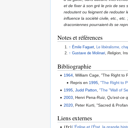
et de fixer à son gré le prix de ses 
redoutent ou feignent de redouter le
influence la société civile, etc., et
draconiennes pourraient-ils se rep
Notes et références
↑
Émile Faguet
,
Le libéralisme, chap
↑
Gustave de Molinari
,
Religion
, In
Bibliographie
1964
, William Cage, "The Right to 
Repris en
1995
,
"The Right to P
1995
,
Judd Patton
,
"The "Wall of S
2003
, Henri Pena-Ruiz,
Qu'est-ce qu
2020
, Peter Kurti, "Sacred & Profa
Liens externes
L’Église et l’État, la grande hist
(fr)