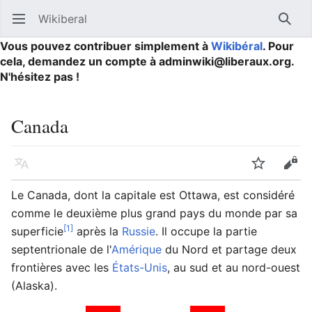
Wikiberal
Ouvrir le menu principal
Reche
Vous pouvez contribuer simplement à
Wikibéral
. Pour
cela, demandez un compte à adminwiki@liberaux.org.
N'hésitez pas !
Canada
Langue
Suivre
Modifier
Le Canada, dont la capitale est Ottawa, est considéré
comme le deuxième plus grand pays du monde par sa
[1]
superficie
après la
Russie
. Il occupe la partie
septentrionale de l'
Amérique
du Nord et partage deux
frontières avec les
États-Unis
, au sud et au nord-ouest
(Alaska).