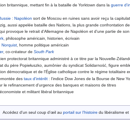
tion britannique, mettant fin à la bataille de Yorktown dans la
guerre d'
Russie
:
Napoléon
sort de Moscou en ruines sans avoir reçu la capitulat
ipzig, aussi appelée bataille des Nations, la plus grande confrontation d
 qui provoque le retrait d'Allemagne de Napoléon et d'une partie de so
irk
, philosophe américain, historien, écrivain
 Norquist
, homme politique américain
er
, co-créateur de
South Park
en protectorat britannique administré à ce titre par la Nouvelle-Zélande
at du père Popiełuszko, aumônier du syndicat Solidarność, figure emb
tion démocratique et de l'Église catholique contre le régime totalitaire 
 remontée des
taux d'intérêt
: l'indice Dow Jones de la Bourse de New Yor
ur le refinancement d'urgence des banques et maisons de titres
 économiste et militant libéral britannique
Accédez d'un seul coup d’œil au
portail sur l'histoire
du libéralisme et 