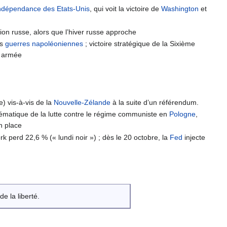
indépendance des Etats-Unis
, qui voit la victoire de
Washington
et
ion russe, alors que l’hiver russe approche
es
guerres napoléoniennes
; victoire stratégique de la Sixième
n armée
) vis-à-vis de la
Nouvelle-Zélande
à la suite d’un référendum.
lématique de la lutte contre le régime communiste en
Pologne
,
en place
k perd 22,6 % (« lundi noir ») ; dès le 20 octobre, la
Fed
injecte
de la liberté.