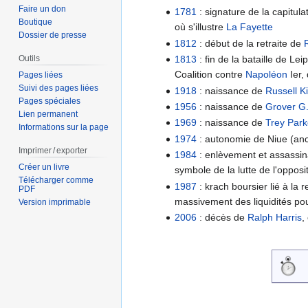
Faire un don
1781
: signature de la capitula
Boutique
où s'illustre
La Fayette
Dossier de presse
1812
: début de la retraite de
1813
: fin de la bataille de Le
Outils
Coalition contre
Napoléon
Ier,
Pages liées
Suivi des pages liées
1918
: naissance de
Russell K
Pages spéciales
1956
: naissance de
Grover G.
Lien permanent
1969
: naissance de
Trey Park
Informations sur la page
1974
: autonomie de Niue (anci
Imprimer / exporter
1984
: enlèvement et assassin
Créer un livre
symbole de la lutte de l'opposi
Télécharger comme
1987
: krach boursier lié à la
PDF
massivement des liquidités po
Version imprimable
2006
: décès de
Ralph Harris
,