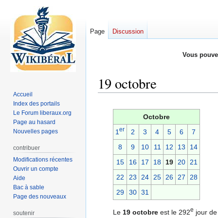
Page
Discussion
Vous pouve
19 octobre
Accueil
Index des portails
Aller
Aller
Le Forum liberaux.org
à
à
Octobre
Page au hasard
la
la
er
Nouvelles pages
1
2
3
4
5
6
7
navigation
recherche
8
9
10
11
12
13
14
contribuer
Modifications récentes
15
16
17
18
19
20
21
Ouvrir un compte
22
23
24
25
26
27
28
Aide
Bac à sable
29
30
31
Page des nouveaux
e
Le
19 octobre
est le 292
jour de
soutenir