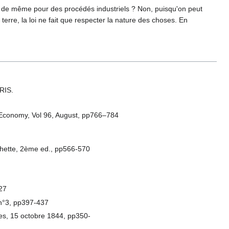
-il de même pour des procédés industriels ? Non, puisqu'on peut
e terre, la loi ne fait que respecter la nature des choses. En
ARIS.
cal Economy, Vol 96, August, pp766–784
achette, 2ème ed., pp566-570
827
 n°3, pp397-437
es, 15 octobre 1844, pp350-