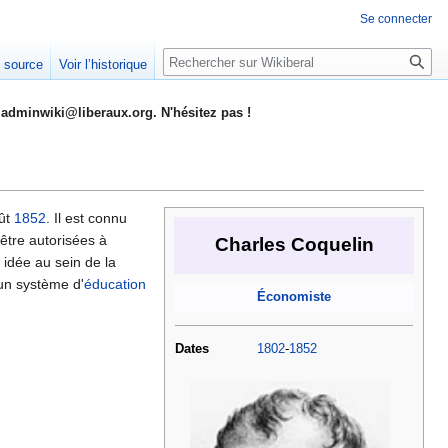
Se connecter
Rechercher
e source
Voir l’historique
adminwiki@liberaux.org. N'hésitez pas !
oût
1852
. Il est connu
être autorisées à
Charles Coquelin
 idée au sein de la
 un système d'
éducation
Économiste
Dates
1802
-
1852