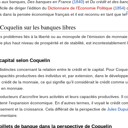
s aux banques,
Des banques en France
(
1840
) et
Du crédit et des ban
ficile de diriger l’édition du
Dictionnaire de l’Economie Politique
(
1854
) 
[
s dans la pensée économique français et il est reconnu en tant que tel
 Coquelin sur les banques libres
 problèmes liés à la liberté ou au monopole de l'émission de monnaie 
plus haut niveau de prospérité et de stabilité, est incontestablement l
e capital selon Coquelin
tinctes concernant la relation entre le crédit et le capital. Pour Coqueli
 capacités productives des individus et, par extension, dans le dévelo
 crédit de la monnaie, ce qui signifie qu'il considérait le crédit comme
r en monnaie.
ducteurs d'accroître leurs activités et leurs capacités productives. Il co
soutenir l'expansion économique. En d'autres termes, il voyait le crédit
ssement et la croissance. Cela différait de la perspective de
Jules Dupui
émentaire.
illets de banque dans la perspective de Coquelin