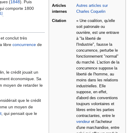
ques
(
1848
). Puis
Articles
Autres articles sur
qui comporte 1800
internes
Charles Coquelin
1]
.
Citation
« Une coalition, qu'elle
soit patronale ou
ouvrière, est une entrave
et conclut très
à "la liberté de
a libre
concurrence
de
l'Industrie", fausse la
concurrence, perturbe le
fonctionnement "normal"
du marché. L'action de la
concurrence suppose la
n, le crédit jouait un
liberté de l'homme, au
ppement économique. Sa
moins dans les relations
 un moyen de retarder le
industrielles. Elle
suppose, en effet,
d'abord des conventions
nsidérait que le crédit
toujours volontaires et
 comme un moyen de
libres entre les parties
t
, qui pensait que le
contractantes, entre le
vendeur
et l'acheteur
d'une marchandise, entre