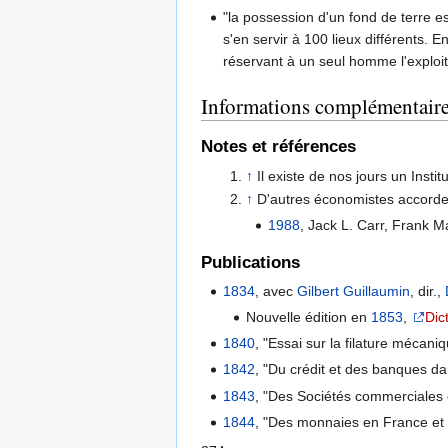
"la possession d'un fond de terre e
s'en servir à 100 lieux différents. E
réservant à un seul homme l'exploita
Informations complémentair
Notes et références
↑
Il existe de nos jours un Inst
↑
D'autres économistes accorde
1988
, Jack L. Carr, Frank M
Publications
1834
, avec
Gilbert Guillaumin
, dir.,
Nouvelle édition en
1853
,
Dic
1840
, "Essai sur la filature mécani
1842
, "Du crédit et des banques d
1843
, "Des Sociétés commerciales 
1844
, "Des monnaies en France et