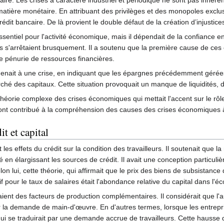
ire. Les crises à caractère industriel et périodique ne sont pas inhér
 matière monétaire. En attribuant des privilèges et des monopoles exclu
dit bancaire. De là provient le double défaut de la création d’injustices 
essentiel pour l'activité économique, mais il dépendait de la confiance e
 s'arrêtaient brusquement. Il a soutenu que la première cause de ces cr
une pénurie de ressources financières.
menait à une crise, en indiquant que les épargnes précédemment géré
arché des capitaux. Cette situation provoquait un manque de liquidités
théorie complexe des crises économiques qui mettait l'accent sur le r
 ont contribué à la compréhension des causes des crises économiques 
t et capital
 effets du crédit sur la condition des travailleurs. Il soutenait que la
é en élargissant les sources de crédit. Il avait une conception particulière
on lui, cette théorie, qui affirmait que le prix des biens de subsistance d
f pour le taux de salaires était l'abondance relative du capital dans l'é
étaient des facteurs de production complémentaires. Il considérait que l
er la demande de main-d'œuvre. En d'autres termes, lorsque les entrepri
 qui se traduirait par une demande accrue de travailleurs. Cette hauss