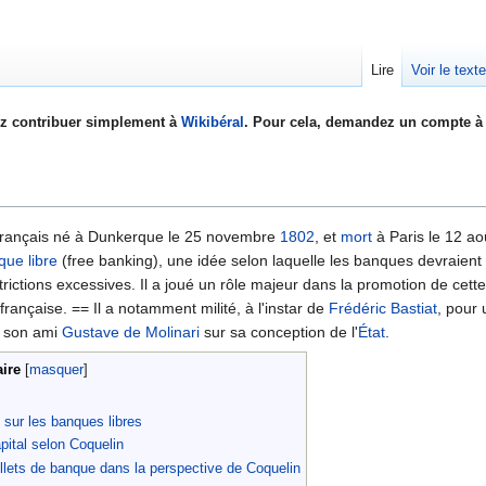
Lire
Voir le text
z contribuer simplement à
Wikibéral
. Pour cela, demandez un compte à 
français né à Dunkerque le 25 novembre
1802
, et
mort
à Paris le 12 a
que libre
(free banking), une idée selon laquelle les banques devraient 
rictions excessives. Il a joué un rôle majeur dans la promotion de cette
rançaise. == Il a notamment milité, à l'instar de
Frédéric Bastiat
, pour
 à son ami
Gustave de Molinari
sur sa conception de l'
État
.
ire
sur les banques libres
apital selon Coquelin
lets de banque dans la perspective de Coquelin