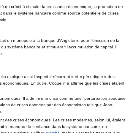
té du crédit à stimuler la croissance économique, la promotion de
 l'État dans le système bancaire comme source potentielle de crises
cle.
rdait un monopole à la Banque d'Angleterre pour l'émission de la
 système bancaire et stimulerait l'accumulation de capital. Il
e.
lin explique ainsi l’aspect « récurrent » et « périodique » des
ses économiques. En outre, Coquelin a affirmé que les crises étaient
économiques. Il a défini une crise comme une "perturbation soudaine
ications de crises données par des économistes tels que Jean-
n.
ent des crises économiques. Les crises modernes, selon lui, étaient
était le manque de confiance dans le système bancaire, en