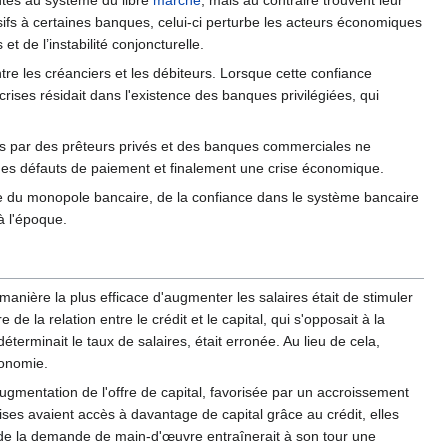
entes au système du libre
marché
, mais au contraire trouvent leur
sifs à certaines banques, celui-ci perturbe les acteurs économiques
et de l’instabilité conjoncturelle.
ntre les créanciers et les débiteurs. Lorsque cette confiance
ises résidait dans l'existence des banques privilégiées, qui
es par des prêteurs privés et des banques commerciales ne
, des défauts de paiement et finalement une crise économique.
ôle du monopole bancaire, de la confiance dans le système bancaire
à l'époque.
 manière la plus efficace d'augmenter les salaires était de stimuler
 de la relation entre le crédit et le capital, qui s'opposait à la
éterminait le taux de salaires, était erronée. Au lieu de cela,
conomie.
'augmentation de l'offre de capital, favorisée par un accroissement
ses avaient accès à davantage de capital grâce au crédit, elles
e de la demande de main-d'œuvre entraînerait à son tour une