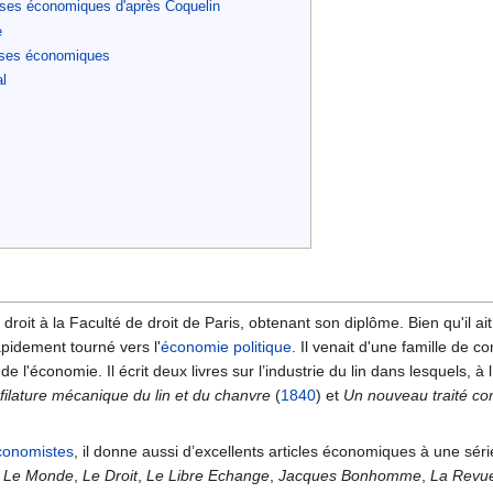
ises économiques d'après Coquelin
e
rises économiques
al
roit à la Faculté de droit de Paris, obtenant son diplôme. Bien qu'il ai
rapidement tourné vers l'
économie politique
. Il venait d'une famille de 
e l'économie. Il écrit deux livres sur l’industrie du lin dans lesquels, à l’
 filature mécanique du lin et du chanvre
(
1840
) et
Un nouveau traité comp
conomistes
, il donne aussi d’excellents articles économiques à une séri
,
Le Monde
,
Le Droit
,
Le Libre Echange
,
Jacques Bonhomme
,
La Revu