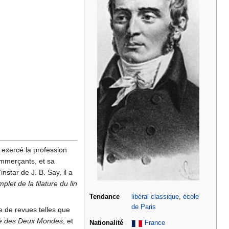
t exercé la profession
commerçants, et sa
instar de J. B. Say, il a
let de la filature du lin
Tendance
libéral classique
,
école
de Paris
e de revues telles que
e des Deux Mondes
, et
Nationalité
France