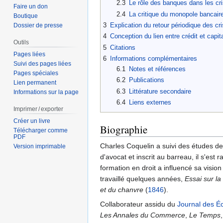
2.3
Le rôle des banques dans les cr
Faire un don
2.4
La critique du monopole bancair
Boutique
3
Explication du retour périodique des c
Dossier de presse
4
Conception du lien entre crédit et capit
Outils
5
Citations
Pages liées
6
Informations complémentaires
Suivi des pages liées
6.1
Notes et références
Pages spéciales
6.2
Publications
Lien permanent
6.3
Littérature secondaire
Informations sur la page
6.4
Liens externes
Imprimer / exporter
Créer un livre
Biographie
Télécharger comme
PDF
Charles Coquelin a suivi des études de d
Version imprimable
d'avocat et inscrit au barreau, il s'est 
formation en droit a influencé sa vision d
travaillé quelques années,
Essai sur la
et du chanvre
(
1846
).
Collaborateur assidu du
Journal des É
Les Annales du Commerce
,
Le Temps