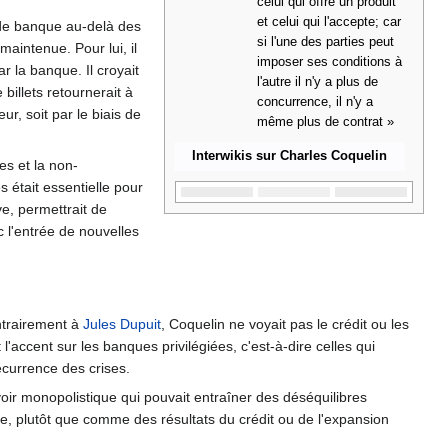
celui qui offre un produit
et celui qui l'accepte; car
ts de banque au-delà des
si l'une des parties peut
aintenue. Pour lui, il
imposer ses conditions à
r la banque. Il croyait
l'autre il n'y a plus de
 billets retournerait à
concurrence, il n'y a
ur, soit par le biais de
même plus de contrat »
Interwikis sur Charles Coquelin
es et la non-
 était essentielle pour
e, permettrait de
 l'entrée de nouvelles
ntrairement à
Jules Dupuit
, Coquelin ne voyait pas le crédit ou les
ccent sur les banques privilégiées, c'est-à-dire celles qui
écurrence des crises.
voir monopolistique qui pouvait entraîner des déséquilibres
e, plutôt que comme des résultats du crédit ou de l'expansion