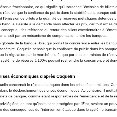
éserve fractionnaire, ce qui signifie qu'il soutenait l'émission de bille
réserve que la confiance du public dans la stabilité de la banque soit m
nt l'émission de billets à la quantité de réserves métalliques détenues pa
s de banque s'ajuste à la demande sans affecter les prix, car tout excès de
concept qui fait référence au retour des billets excédentaires à l'émette
nts, soit par un mécanisme de compensation entre les banques.
on globale de la banque libre, qui prônait la concurrence entre les banqu
monétaire. Coquelin pensait que la confiance du public dans les banques
e la régulation par le marché, plutôt que par des contraintes de réserv
n système de réserve à 100% pouvait restreindre la concurrence et donc
crises économiques d'après Coquelin
elin concernait le rôle des banques dans les crises économiques. Co
s le déclenchement des crises économiques. Au contraire, il mettait l'a
s billets de banque, comme étant responsables de l'émergence et de la r
ivilégiées, en tant qu'institutions protégées par l'État, avaient un pou
e des conséquences de l'intervention étatique dans le système bancair