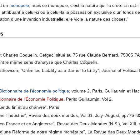
st un
monopole
, mais ce monopole, c'est la nature qui l'a créé. En est
n attribuant à celui-ci ou à celui-là la possession exclusive d'un fonds d
tion d'une invention industrielle, elle viole la nature des choses."
es
itut Charles Coquelin, Cefgec, situé au 75 rue Claude Bernard, 75005 P
nt le même sens d'analyse que Charles Coquelin.
athewson, "Unlimited Liability as a Barrier to Entry", Journal of Politi
Dictionnaire de l'économie politique
, volume 2, Paris, Guillaumin et H
tionnaire de l’Économie Politique
, Paris: Guillaumin, Vol 2,
que du Iin et du chanvre", Paris
ans l’industrie", Revue des deux mondes, Vol 31, July–August, pp776–
en France et en Angleterre", Revue des Deux-Mondes (N.S.), Vol XIII,
 d'une Réforme de notre régime monétaire", La Revue des Deux Mond