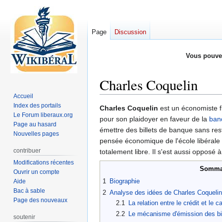
Page
Discussion
Vous pouve
Charles Coquelin
Accueil
Index des portails
Aller
Aller
Charles Coquelin
est un économiste 
Le Forum liberaux.org
à
à
pour son plaidoyer en faveur de la
ban
Page au hasard
la
la
émettre des billets de banque sans rest
Nouvelles pages
navigation
recherche
pensée économique de l'école libérale f
contribuer
totalement libre. Il s'est aussi opposé
Modifications récentes
Somma
Ouvrir un compte
1
Biographie
Aide
Bac à sable
2
Analyse des idées de Charles Coquelin 
Page des nouveaux
2.1
La relation entre le crédit et le c
2.2
Le mécanisme d'émission des bil
soutenir