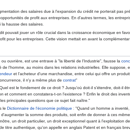
ntation des salaires due à l'expansion du crédit ne porterait pas préjud
d'opportunités de profit aux entreprises. En d'autres termes, les entrep
 la hausse des salaires.
dit pouvait jouer un rôle crucial dans la croissance économique en fav
ofit pour les entreprises. Cette vision mettait en avant la complémentar
e ou ouvrière, est une entrave à "la liberté de l'Industrie", fausse la
conc
 de l'homme, au moins dans les relations industrielles. Elle suppose, en
endeur
et l'acheteur d'une marchandise, entre celui qui offre un produit 
e concurrence, il n'y a même plus de
contrat
"
Quel est le fondement de ce droit ? Jusqu'où doit-il s'étendre, doit-il êt
on et comment en constatera-t-on l'existence ? Enfin le droit des invent
 les principales questions que ce sujet fait naître."
s le
Dictionnaire de l'économie politique
: "Quand un homme a inventé, d
, soit d'augmenter la somme des produits, soit enfin de donner à ces mêm
ôtre, un droit particulier, un droit exceptionnel quant à l'exploitation 
 de titre authentique, qu'on appelle en anglais Patent et en français brev