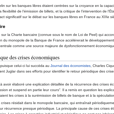
in sur les banques libres étaient centrées sur la croyance en la capaci
a flexibilité de l'émission de billets, et la critique de l'intervention de
 significatif sur le débat sur les banques libres en France au XIXe siè
ire
44 sur la Charte bancaire (connue sous le nom de Loi de Peel) qui acco
on du monopole de la Banque de France accélérerait le développement du
 centrale comme une source majeure de dysfonctionnement économiqu
ique des crises économiques
puisque celui-ci lui succéda au
Journal des économistes
, Charles Cique
ent Juglar dans ses efforts pour identifier le retour périodique des cri
 à avoir élaboré une explication détaillée de la récurrence des crises 
ssion et suspend en partie leur cours". Il a remis en question les expl
aient les crises à la surémission de billets de banque et à la spéculatio
s crises résidait dans le monopole bancaire, qui entraînait périodiquem
leur récurrence presque périodique. La principale cause de ces crises 