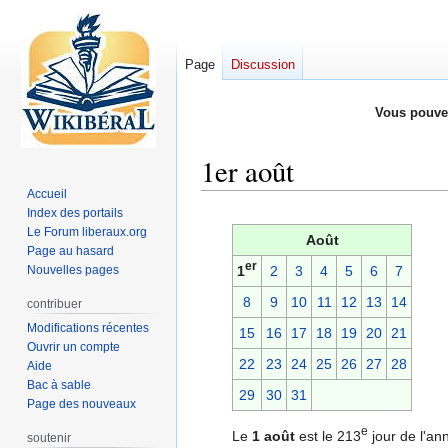
Page
Discussion
Vous pouve
1er août
Accueil
Index des portails
Aller
Aller
Le Forum liberaux.org
à
à
Août
Page au hasard
la
la
er
Nouvelles pages
1
2
3
4
5
6
7
navigation
recherche
8
9
10
11
12
13
14
contribuer
Modifications récentes
15
16
17
18
19
20
21
Ouvrir un compte
22
23
24
25
26
27
28
Aide
Bac à sable
29
30
31
Page des nouveaux
e
Le
1 août
est le 213
jour de l'an
soutenir