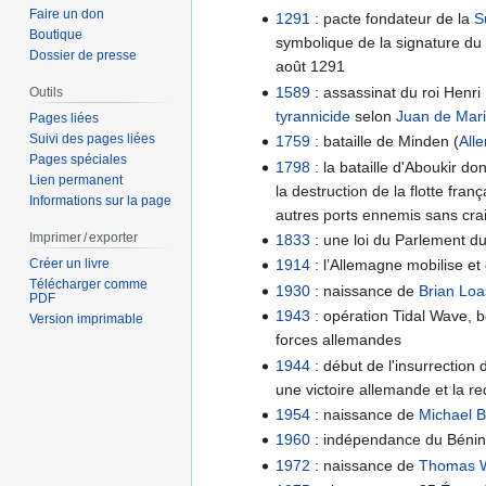
Faire un don
1291
: pacte fondateur de la
S
Boutique
symbolique de la signature du 
Dossier de presse
août 1291
1589
: assassinat du roi Henri
Outils
tyrannicide
selon
Juan de Mar
Pages liées
Suivi des pages liées
1759
: bataille de Minden (
All
Pages spéciales
1798
: la bataille d'Aboukir do
Lien permanent
la destruction de la flotte fr
Informations sur la page
autres ports ennemis sans cra
Imprimer / exporter
1833
: une loi du Parlement d
Créer un livre
1914
: l’Allemagne mobilise et 
Télécharger comme
1930
: naissance de
Brian Loa
PDF
1943
: opération Tidal Wave, b
Version imprimable
forces allemandes
1944
: début de l'insurrection
une victoire allemande et la r
1954
: naissance de
Michael B
1960
: indépendance du Bénin 
1972
: naissance de
Thomas 