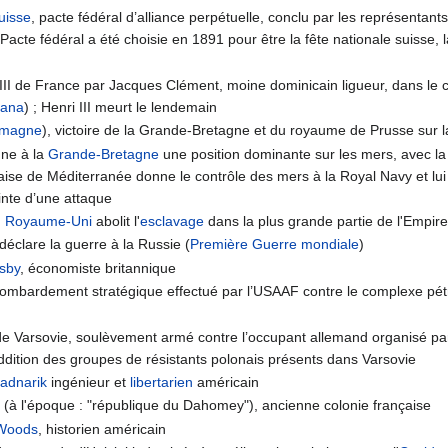
uisse
, pacte fédéral d’alliance perpétuelle, conclu par les représentants
Pacte fédéral a été choisie en 1891 pour être la fête nationale suisse,
 III de France par Jacques Clément, moine dominicain ligueur, dans le c
iana
) ; Henri III meurt le lendemain
emagne
), victoire de la Grande-Bretagne et du royaume de Prusse sur 
nne à la
Grande-Bretagne
une position dominante sur les mers, avec la vi
ançaise de Méditerranée donne le contrôle des mers à la Royal Navy et lu
inte d’une attaque
u
Royaume-Uni
abolit l'
esclavage
dans la plus grande partie de l'Empire
déclare la guerre à la Russie (
Première Guerre mondiale
)
sby
, économiste britannique
ombardement stratégique effectué par l’USAAF contre le complexe pétro
 de Varsovie, soulèvement armé contre l’occupant allemand organisé par 
eddition des groupes de résistants polonais présents dans Varsovie
adnarik
ingénieur et
libertarien
américain
(à l'époque : "république du Dahomey"), ancienne colonie française
Woods
, historien américain