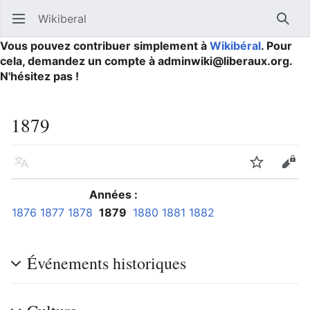
Wikiberal
Ouvrir le menu principal
Reche
Vous pouvez contribuer simplement à
Wikibéral
. Pour
cela, demandez un compte à adminwiki@liberaux.org.
N'hésitez pas !
1879
Langue
Suivre
Modifier
Années :
1876
1877
1878
1879
1880
1881
1882
Événements historiques