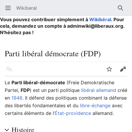
Wikiberal
Ouvrir le menu principal
Reche
Vous pouvez contribuer simplement à
Wikibéral
. Pour
cela, demandez un compte à adminwiki@liberaux.org.
N'hésitez pas !
Parti libéral démocrate (FDP)
Langue
Suivre
Modifier
Le
Parti libéral-démocrate
(Freie Demokratische
Partei,
FDP
) est un parti politique
libéral
allemand
créé
en
1948
. Il défend des politiques combinant la défense
des libertés fondamentales et du
libre-échange
avec
certains éléments de l’
État-providence
allemand.
Histoire