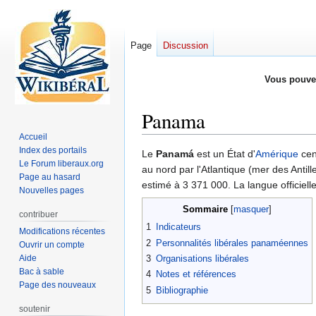
Page
Discussion
Vous pouve
Panama
Accueil
Index des portails
Aller
Aller
Le
Panamá
est un État d'
Amérique
cent
Le Forum liberaux.org
à
à
au nord par l'Atlantique (mer des Antilles
Page au hasard
la
la
estimé à 3 371 000. La langue officiel
Nouvelles pages
navigation
recherche
Sommaire
contribuer
1
Indicateurs
Modifications récentes
2
Personnalités libérales panaméennes
Ouvrir un compte
Aide
3
Organisations libérales
Bac à sable
4
Notes et références
Page des nouveaux
5
Bibliographie
soutenir