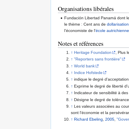
Organisations libérales
Fundación Libertad Panamá dont le
le thème : Cent ans de
dollarisation
l'économiste de l'
école autrichienn
Notes et références
↑
Heritage Foundation
, Plus l
↑
"Reporters sans frontière"
↑
World bank
↑
Indice Hofstede
↑
indique le degré d'acceptation 
↑
Exprime le degré de liberté d'
↑
Indicateur de sensibilité à de
↑
Désigne le degré de tolérance
↑
Les valeurs associées au court
sont l'économie et la persévéra
↑
Richard Ebeling
,
2005
,
"Gover