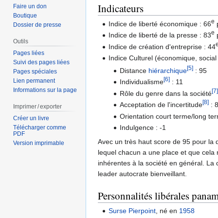
Indicateurs
Faire un don
Boutique
e
Indice de liberté économique : 66
Dossier de presse
e
Indice de liberté de la presse : 83
Outils
Indice de création d'entreprise : 44
Pages liées
Indice Culturel (économique, social
Suivi des pages liées
[5]
Distance
hiérarchique
: 95
Pages spéciales
[6]
Lien permanent
Individualisme
: 11
Informations sur la page
[7]
Rôle du genre dans la société
[8]
Acceptation de l'incertitude
: 
Imprimer / exporter
Orientation court terme/long te
Créer un livre
Indulgence : -1
Télécharger comme
PDF
Avec un très haut score de 95 pour la 
Version imprimable
lequel chacun a une place et que cela 
inhérentes à la société en général. La 
leader autocrate bienveillant.
Personnalités libérales pana
Surse Pierpoint
, né en
1958