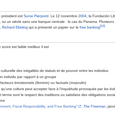
 président est
Surse Pierpoint
. Le 12 novembre
2004
, la Fundación L
, ou un siècle sans une banque centrale : le cas du Panama. Plusieurs 
[10]
e
,
Richard Ebeling
qui a présenté un papier sur le
free banking
e score est faible meilleur il est
culturelle des inégalités de statuts et de pouvoir entre les individus
un individu par rapport à un groupe
s facteurs émotionnels (féminin) ou factuels (masculin)
 qu'une culture peut accepter face à l'inquiétude provoquée par les é
 terme sont le respect des traditions ou satisfaire des obligations socia
nce
nment, Fiscal Responsibility, and Free Banking"
,
The Freeman
, janv