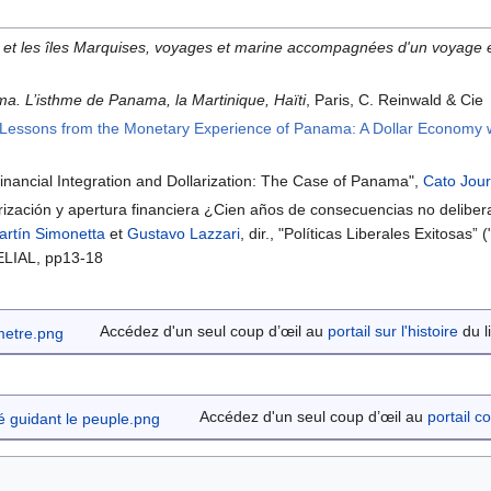
 et les îles Marquises, voyages et marine accompagnées d'un voyage en 
a. L’isthme de Panama, la Martinique, Haïti
, Paris, C. Reinwald & Cie
“Lessons from the Monetary Experience of Panama: A Dollar Economy wi
Financial Integration and Dollarization: The Case of Panama",
Cato Jour
ización y apertura financiera ¿Cien años de consecuencias no deliberada
artín Simonetta
et
Gustavo Lazzari
, dir., "Políticas Liberales Exitosas”
ELIAL, pp13-18
Accédez d'un seul coup d’œil au
portail sur l'histoire
du li
Accédez d'un seul coup d’œil au
portail c