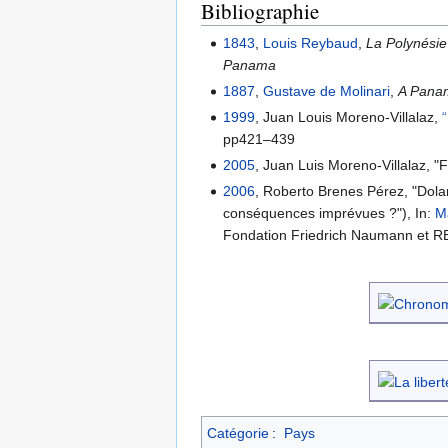
Bibliographie
1843
,
Louis Reybaud
,
La Polynésie
Panama
1887
,
Gustave de Molinari
,
A Panam
1999
, Juan Louis Moreno-Villalaz,
pp421–439
2005
, Juan Luis Moreno-Villalaz, "
2006
, Roberto Brenes Pérez, "Dolar
conséquences imprévues ?"), In:
M
Fondation Friedrich Naumann et R
Catégorie
:
Pays