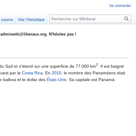
Se connecter
Rechercher
e source
Voir l’historique
adminwiki@liberaux.org. N'hésitez pas !
2
ue du Sud et s'étend sur une superficie de 77 000 km
. Il est baigné
'ouest par le
Costa Rica
. En
2010
, le nombre des Panaméens était
e balboa et le dollar des
États-Unis
. Sa capitale est Panamá.