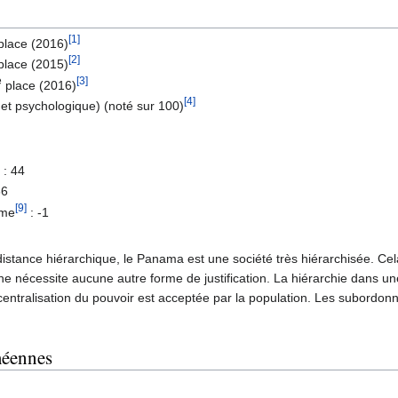
[1]
place (2016)
[2]
place (2015)
e
[3]
place (2016)
[4]
 et psychologique) (noté sur 100)
: 44
86
[9]
rme
: -1
distance hiérarchique, le Panama est une société très hiérarchisée. Cel
ne nécessite aucune autre forme de justification. La hiérarchie dans un
centralisation du pouvoir est acceptée par la population. Les subordonnés
méennes