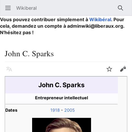
Wikiberal
Ouvrir le menu principal
Reche
Vous pouvez contribuer simplement à
Wikibéral
. Pour
cela, demandez un compte à adminwiki@liberaux.org.
N'hésitez pas !
John C. Sparks
Langue
Suivre
Modifier
John C. Sparks
Entrepreneur intellectuel
Dates
1918
-
2005