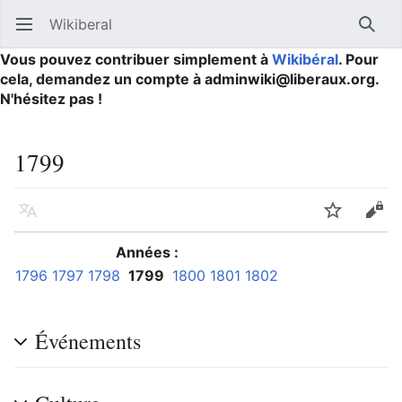
Wikiberal
Ouvrir le menu principal
Reche
Vous pouvez contribuer simplement à
Wikibéral
. Pour
cela, demandez un compte à adminwiki@liberaux.org.
N'hésitez pas !
1799
Langue
Suivre
Modifier
Années :
1796
1797
1798
1799
1800
1801
1802
Événements