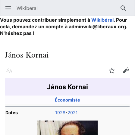
Wikiberal
Ouvrir le menu principal
Reche
Vous pouvez contribuer simplement à
Wikibéral
. Pour
cela, demandez un compte à adminwiki@liberaux.org.
N'hésitez pas !
János Kornai
Langue
Suivre
Modifier
János Kornai
Économiste
Dates
1928
-
2021