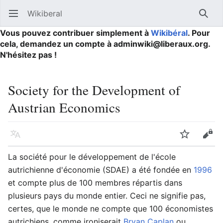
Wikiberal
Ouvrir le menu principal
Reche
Vous pouvez contribuer simplement à
Wikibéral
. Pour
cela, demandez un compte à adminwiki@liberaux.org.
N'hésitez pas !
Society for the Development of
Austrian Economics
Langue
Suivre
Modifier
La société pour le développement de l'école
autrichienne d'économie (SDAE) a été fondée en
1996
et compte plus de 100 membres répartis dans
plusieurs pays du monde entier. Ceci ne signifie pas,
certes, que le monde ne compte que 100 économistes
autrichiens, comme ironiserait
Bryan Caplan
ou