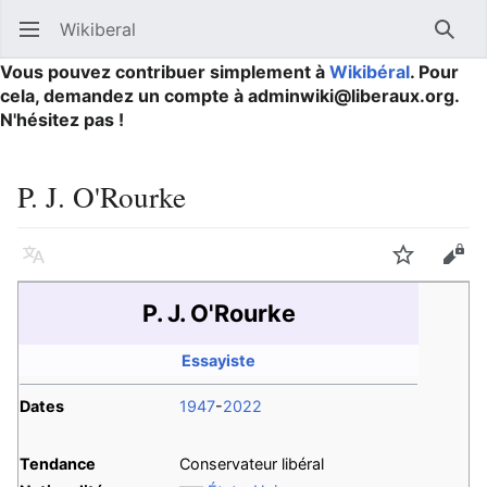
Wikiberal
Ouvrir le menu principal
Reche
Vous pouvez contribuer simplement à
Wikibéral
. Pour
cela, demandez un compte à adminwiki@liberaux.org.
N'hésitez pas !
P. J. O'Rourke
Langue
Suivre
Modifier
P. J. O'Rourke
Essayiste
Dates
1947
-
2022
Tendance
Conservateur libéral