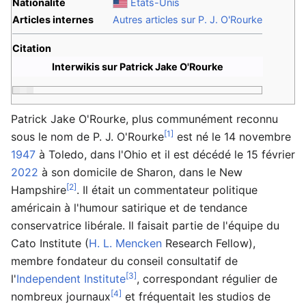
Nationalité
États-Unis
Articles internes
Autres articles sur P. J. O'Rourke
Citation
Interwikis sur Patrick Jake O'Rourke
Patrick Jake O'Rourke, plus communément reconnu
[1]
sous le nom de P. J. O'Rourke
est né le 14 novembre
1947
à Toledo, dans l'Ohio et il est décédé le 15 février
2022
à son domicile de Sharon, dans le New
[2]
Hampshire
. Il était un commentateur politique
américain à l'humour satirique et de tendance
conservatrice libérale. Il faisait partie de l'équipe du
Cato Institute (
H. L. Mencken
Research Fellow),
membre fondateur du conseil consultatif de
[3]
l'
Independent Institute
, correspondant régulier de
[4]
nombreux journaux
et fréquentait les studios de