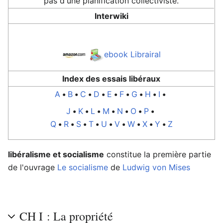
pas d'une planification collectiviste.
Interwiki
ebook Librairal
Index des essais libéraux
A
•
B
•
C
•
D
•
E
•
F
•
G
•
H
•
I
•
J
•
K
•
L
•
M
•
N
•
O
•
P
•
Q
•
R
•
S
•
T
•
U
•
V
•
W
•
X
•
Y
•
Z
libéralisme et socialisme
constitue la première partie
de l'ouvrage
Le socialisme
de
Ludwig von Mises
CH I : La propriété