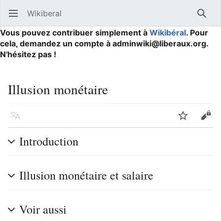
Wikiberal
Ouvrir le menu principal
Reche
Vous pouvez contribuer simplement à
Wikibéral
. Pour
cela, demandez un compte à adminwiki@liberaux.org.
N'hésitez pas !
Illusion monétaire
Langue
Suivre
Modifier
Introduction
Illusion monétaire et salaire
Voir aussi