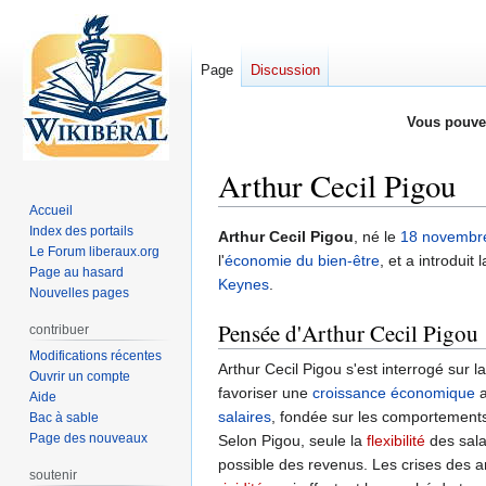
Page
Discussion
Vous pouve
Arthur Cecil Pigou
Accueil
Index des portails
Aller
Aller
Arthur Cecil Pigou
, né le
18 novembr
Le Forum liberaux.org
à
à
l'
économie du bien-être
, et a introduit 
Page au hasard
la
la
Keynes
.
Nouvelles pages
navigation
recherche
Pensée d'Arthur Cecil Pigou
contribuer
Modifications récentes
Arthur Cecil Pigou s'est interrogé sur 
Ouvrir un compte
favoriser une
croissance économique
a
Aide
salaires
, fondée sur les comportement
Bac à sable
Page des nouveaux
Selon Pigou, seule la
flexibilité
des salai
possible des revenus. Les crises des a
soutenir