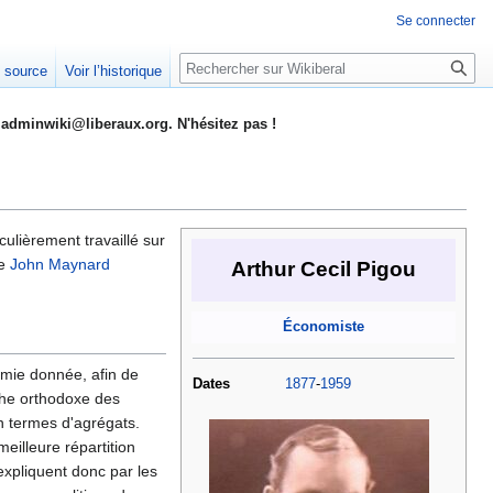
Se connecter
Rechercher
e source
Voir l’historique
adminwiki@liberaux.org. N'hésitez pas !
culièrement travaillé sur
de
John Maynard
Arthur Cecil Pigou
Économiste
mie donnée, afin de
Dates
1877
-
1959
che orthodoxe des
n termes d'agrégats.
eilleure répartition
expliquent donc par les