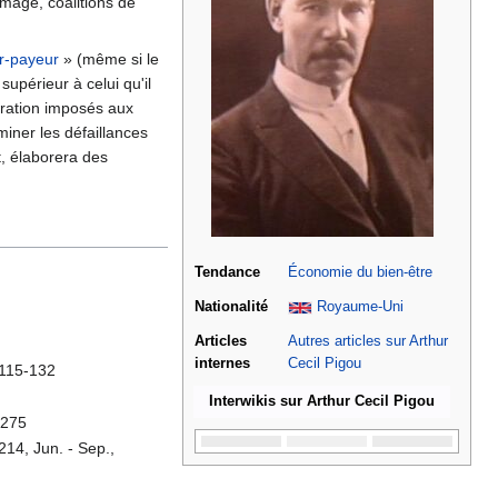
ômage, coalitions de
ur-payeur
» (même si le
 supérieur à celui qu'il
ration imposés aux
miner les défaillances
at, élaborera des
Tendance
Économie du bien-être
Nationalité
Royaume-Uni
Articles
Autres articles sur Arthur
internes
Cecil Pigou
p115-132
Interwikis sur Arthur Cecil Pigou
-275
°214, Jun. - Sep.,