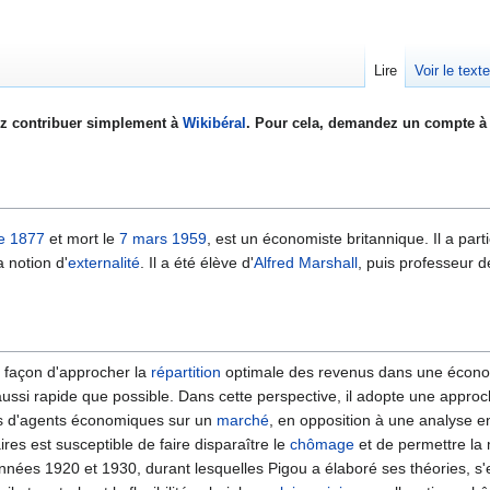
Lire
Voir le text
z contribuer simplement à
Wikibéral
. Pour cela, demandez un compte à 
e
1877
et mort le
7 mars
1959
, est un économiste britannique. Il a parti
la notion d'
externalité
. Il a été élève d'
Alfred Marshall
, puis professeur 
la façon d'approcher la
répartition
optimale des revenus dans une écono
ussi rapide que possible. Dans cette perspective, il adopte une appro
s d'agents économiques sur un
marché
, en opposition à une analyse e
res est susceptible de faire disparaître le
chômage
et de permettre la m
nnées 1920 et 1930, durant lesquelles Pigou a élaboré ses théories, s'