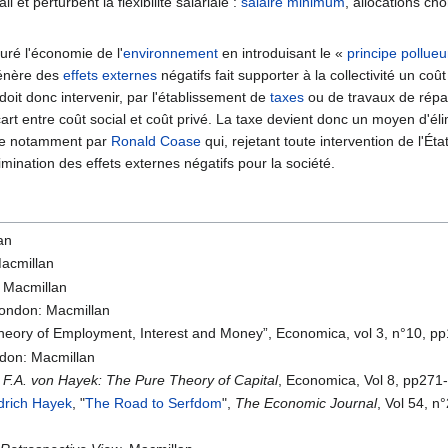
l et perturbent la flexibilité salariale :
salaire minimum
, allocations ch
uré l'économie de l'
environnement
en introduisant le «
principe pollue
génère des
effets externes
négatifs fait supporter à la collectivité un coût
doit donc intervenir, par l'établissement de
taxes
ou de travaux de répa
art entre coût social et coût privé. La taxe devient donc un moyen d'éli
uée notamment par
Ronald Coase
qui, rejetant toute intervention de l'Ét
imination des effets externes négatifs pour la société.
an
Macmillan
, Macmillan
London: Macmillan
Theory of Employment, Interest and Money”, Economica, vol 3, n°10, p
ndon: Macmillan
n F.A. von Hayek: The Pure Theory of Capital
, Economica, Vol 8, pp271
drich Hayek
, "
The Road to Serfdom
",
The Economic Journal
, Vol 54, n