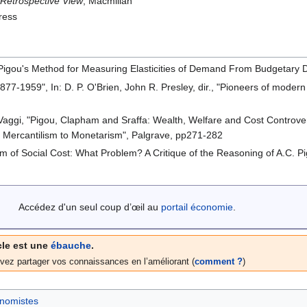
 Retrospective View
, Macmillan
ress
 Pigou's Method for Measuring Elasticities of Demand From Budgetary D
 1877-1959", In: D. P. O'Brien, John R. Presley, dir., "Pioneers of mod
aggi, "Pigou, Clapham and Sraffa: Wealth, Welfare and Cost Controvers
 Mercantilism to Monetarism", Palgrave, pp271-282
em of Social Cost: What Problem? A Critique of the Reasoning of A.C. 
Accédez d'un seul coup d’œil au
portail économie
.
cle est une
ébauche
.
vez partager vos connaissances en l’améliorant (
comment ?
)
nomistes