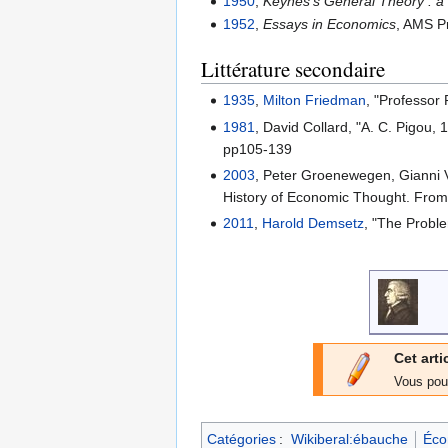
1950
,
Keynes's General Theory : a
1952
,
Essays in Economics
, AMS P
Littérature secondaire
1935
,
Milton Friedman
, "Professor
1981
, David Collard, "A. C. Pigou,
pp105-139
2003
, Peter Groenewegen, Gianni V
History of Economic Thought. From
2011
,
Harold Demsetz
, "The Probl
Cet arti
Vous pou
Catégories
:
Wikiberal:ébauche
Éco