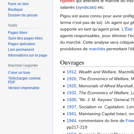
rigidités
qui affectent le marché du travai
Faire un don
salariés (
syndicats
) etc.
Boutique
Dossier de presse
Pigou est aussi connu pour avoir préfig
terme n'est pas de lui). Un agent qui 
Outils
supporte en tant qu'agent privé. L'
État
Pages liées
agents responsables, pour éliminer l'éc
Suivi des pages liées
du marché. Cette analyse sera critiq
Pages spéciales
procédures de
marchés
permettant l'él
Lien permanent
Informations sur la page
Ouvrages
Imprimer / exporter
1912
,
Wealth and Welfare
, Macmill
Créer un livre
Télécharger comme
1920
,
The Economics of Welfare
, 
PDF
1925
,
Memorials of Alfred Marshall
Version imprimable
1932
,
The Economics of Welfare
, 
1936
, “Mr. J. M. Keynes' General 
1937
,
Socialism vs. Capitalism
, Lo
1941
,
Maintaining Capital Intact, o
1944
, commentaire du livre de
Frie
pp217-219