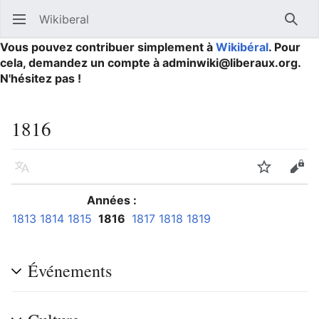
Wikiberal
Ouvrir le menu principal
Reche
Vous pouvez contribuer simplement à
Wikibéral
. Pour
cela, demandez un compte à adminwiki@liberaux.org.
N'hésitez pas !
1816
Langue
Suivre
Modifier
Années :
1813
1814
1815
1816
1817
1818
1819
Événements