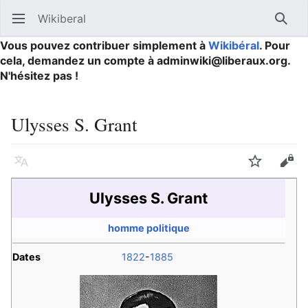
Wikiberal
Ouvrir le menu principal
Reche
Vous pouvez contribuer simplement à
Wikibéral
. Pour
cela, demandez un compte à adminwiki@liberaux.org.
N'hésitez pas !
Ulysses S. Grant
Langue
Suivre
Modifier
Ulysses S. Grant
homme politique
Dates
1822
-
1885