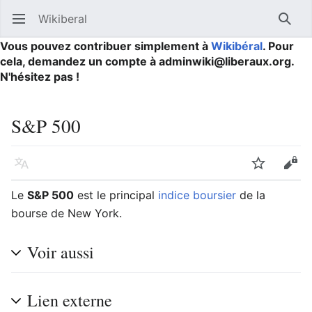
Wikiberal
Ouvrir le menu principal
Reche
Vous pouvez contribuer simplement à
Wikibéral
. Pour
cela, demandez un compte à adminwiki@liberaux.org.
N'hésitez pas !
S&P 500
Langue
Suivre
Modifier
Le
S&P 500
est le principal
indice boursier
de la
bourse de New York.
Voir aussi
Lien externe