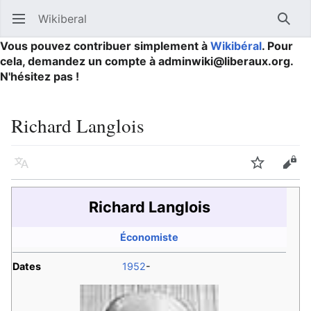
Wikiberal
Ouvrir le menu principal
Reche
Vous pouvez contribuer simplement à
Wikibéral
. Pour
cela, demandez un compte à adminwiki@liberaux.org.
N'hésitez pas !
Richard Langlois
Langue
Suivre
Modifier
Richard Langlois
Économiste
Dates
1952
-