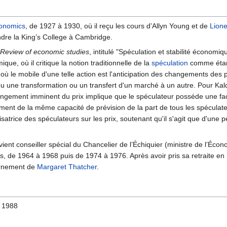
conomics
, de 1927 à 1930, où il reçu les cours d’Allyn Young et de
Lione
ndre la King’s College à Cambridge.
Review of economic studies
, intitulé "Spéculation et stabilité économiq
ique, où il critique la notion traditionnelle de la
spéculation
comme étant
où le mobile d'une telle action est l'anticipation des changements des p
u une transformation ou un transfert d'un marché à un autre. Pour Kaldo
changement imminent du prix implique que le spéculateur posséde une f
ment de la même capacité de prévision de la part de tous les spéculateu
isatrice des spéculateurs sur les prix, soutenant qu'il s'agit que d'une p
devient conseiller spécial du Chancelier de l’Échiquier (ministre de l’Éc
es, de 1964 à 1968 puis de 1974 à 1976. Après avoir pris sa retraite en
ernement de
Margaret Thatcher
.
, 1988