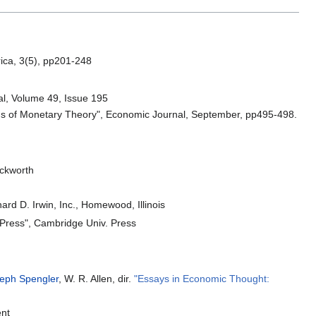
ica, 3(5), pp201-248
l, Volume 49, Issue 195
ems of Monetary Theory", Economic Journal, September, pp495-498.
uckworth
ard D. Irwin, Inc., Homewood, Illinois
e Press", Cambridge Univ. Press
eph Spengler
, W. R. Allen, dir.
"Essays in Economic Thought:
ent