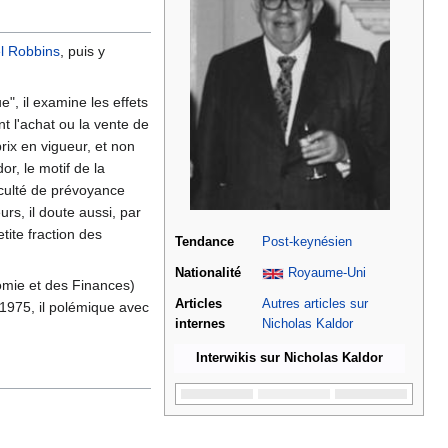
l Robbins
, puis y
ue", il examine les effets
 l'achat ou la vente de
rix en vigueur, et non
r, le motif de la
aculté de prévoyance
rs, il doute aussi, par
etite fraction des
Tendance
Post-keynésien
Nationalité
Royaume-Uni
onomie et des Finances)
Articles
Autres articles sur
 1975, il polémique avec
internes
Nicholas Kaldor
Interwikis sur Nicholas Kaldor