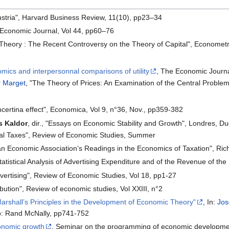
Austria", Harvard Business Review, 11(10), pp23–34
", Economic Journal, Vol 44, pp60–76
Theory : The Recent Controversy on the Theory of Capital", Econometr
mics and interpersonnal comparisons of utility
, The Economic Journa
r Marget
, "The Theory of Prices: An Examination of the Central Probl
certina effect", Economica, Vol 9, n°36, Nov., pp359-382
s Kaldor
, dir., "Essays on Economic Stability and Growth", Londres, D
tal Taxes", Review of Economic Studies, Summer
an Economic Association’s Readings in the Economics of Taxation", Rich
atistical Analysis of Advertising Expenditure and of the Revenue of th
vertising", Review of Economic Studies, Vol 18, pp1-27
ribution", Review of economic studies, Vol XXIII, n°2
Marshall’s Principles in the Development of Economic Theory"
, In:
Jos
o: Rand McNally, pp741-752
onomic growth
, Seminar on the programming of economic developm