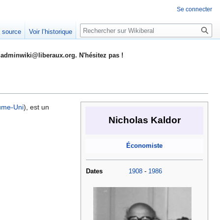
Se connecter
Rechercher
e source
Voir l’historique
adminwiki@liberaux.org. N'hésitez pas !
ume-Uni
), est un
Nicholas Kaldor
Économiste
Dates
1908
-
1986