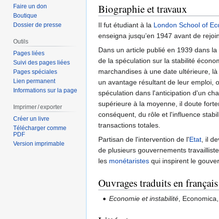
Biographie et travaux
Faire un don
Boutique
Il fut étudiant à la
London School of E
Dossier de presse
enseigna jusqu’en 1947 avant de rejoi
Outils
Dans un article publié en 1939 dans la
Pages liées
de la spéculation sur la stabilité économ
Suivi des pages liées
marchandises à une date ultérieure, là 
Pages spéciales
Lien permanent
un avantage résultant de leur emploi, o
Informations sur la page
spéculation dans l'anticipation d'un 
supérieure à la moyenne, il doute forte
Imprimer / exporter
conséquent, du rôle et l'influence stabil
Créer un livre
transactions totales.
Télécharger comme
PDF
Partisan de l'intervention de l'
Etat
, il 
Version imprimable
de plusieurs gouvernements travaillist
les
monétaristes
qui inspirent le gouv
Ouvrages traduits en français
Economie et instabilité
, Economica