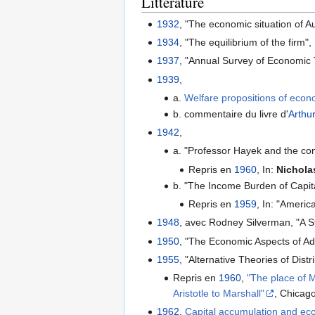
Littérature
1932
, "The economic situation of 
1934
, "The equilibrium of the firm
1937
, "Annual Survey of Economic 
1939
,
a.
Welfare propositions of econo
b. commentaire du livre d'
Arthu
1942
,
a. "Professor Hayek and the con
Repris en
1960
, In:
Nichola
b. "The Income Burden of Capi
Repris en
1959
, In: "Americ
1948
, avec Rodney Silverman, "A St
1950
, "The Economic Aspects of Ad
1955
, "Alternative Theories of Dist
Repris en
1960
,
"The place of 
Aristotle to Marshall"
, Chicag
1962
,
Capital accumulation and ec