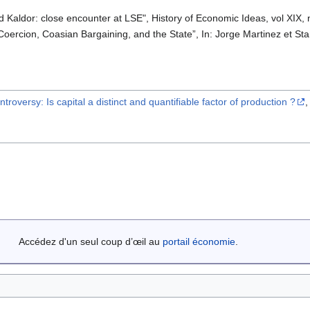
d Kaldor: close encounter at LSE", History of Economic Ideas, vol XIX,
 Coercion, Coasian Bargaining, and the State”, In: Jorge Martinez et St
troversy: Is capital a distinct and quantifiable factor of production ?
,
Accédez d'un seul coup d’œil au
portail économie
.