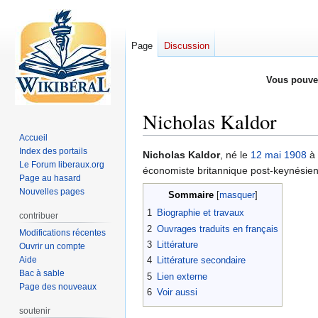
Page
Discussion
Vous pouve
Nicholas Kaldor
Accueil
Index des portails
Aller
Aller
Nicholas Kaldor
, né le
12 mai
1908
à 
Le Forum liberaux.org
à
à
économiste britannique post-keynésien
Page au hasard
la
la
Nouvelles pages
Sommaire
navigation
recherche
1
Biographie et travaux
contribuer
2
Ouvrages traduits en français
Modifications récentes
3
Littérature
Ouvrir un compte
Aide
4
Littérature secondaire
Bac à sable
5
Lien externe
Page des nouveaux
6
Voir aussi
soutenir