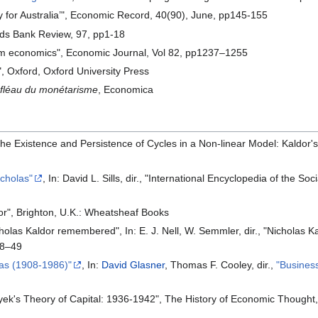
cy for Australia’", Economic Record, 40(90), June, pp145-155
yds Bank Review, 97, pp1-18
rium economics", Economic Journal, Vol 82, pp1237–1255
, Oxford, Oxford University Press
 fléau du monétarisme
, Economica
The Existence and Persistence of Cycles in a Non-linear Model: Kaldo
icholas"
, In: David L. Sills, dir., "International Encyclopedia of the 
ldor", Brighton, U.K.: Wheatsheaf Books
cholas Kaldor remembered", In: E. J. Nell, W. Semmler, dir., "Nichola
48–49
las (1908-1986)"
, In:
David Glasner
, Thomas F. Cooley, dir.,
"Busines
ayek's Theory of Capital: 1936-1942", The History of Economic Thought,