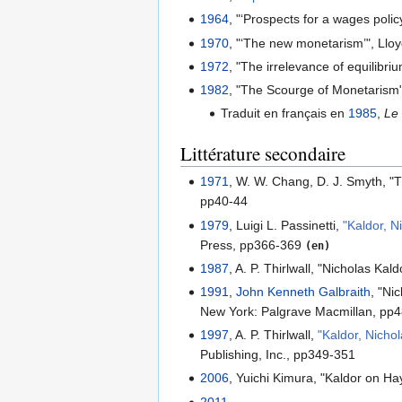
1964
, "‘Prospects for a wages poli
1970
, "‘The new monetarism’", Llo
1972
, "The irrelevance of equilib
1982
, "The Scourge of Monetarism"
Traduit en français en
1985
,
Le
Littérature secondaire
1971
, W. W. Chang, D. J. Smyth, "
pp40-44
1979
, Luigi L. Passinetti,
"Kaldor, N
Press, pp366-369
(en)
1987
, A. P. Thirlwall, "Nicholas Ka
1991
,
John Kenneth Galbraith
, "Ni
New York: Palgrave Macmillan, pp
1997
, A. P. Thirlwall,
"Kaldor, Nicho
Publishing, Inc., pp349-351
2006
, Yuichi Kimura, "Kaldor on H
2011
,